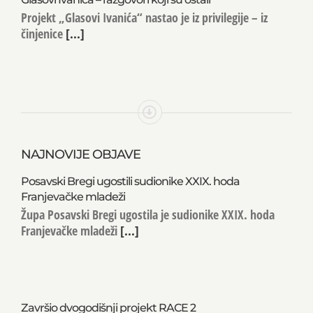
Glasovi Ivanića – razgovori koji su ostali
Projekt „Glasovi Ivanića“ nastao je iz privilegije – iz
činjenice
[...]
NAJNOVIJE OBJAVE
Posavski Bregi ugostili sudionike XXIX. hoda
Franjevačke mladeži
Župa Posavski Bregi ugostila je sudionike XXIX. hoda
Franjevačke mladeži
[...]