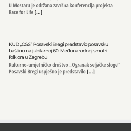
Završio dvogodišnji projekt RACE 2
U Mostaru je održana završna konferencija projekta
Race for Life
[...]
KUD „OSS” Posavski Bregi predstavio posavsku
baštinu na jubilarnoj 60. Međunarodnoj smotri
folklora u Zagrebu
Kulturno-umjetničko društvo „Ogranak seljačke sloge”
Posavski Bregi uspješno je predstavilo
[...]