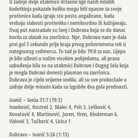
U zadnje dvije utakmice državne lige naših mlađih
kadetkinja pokazale koliko mogu biti opasne za svoje
protivnice kada igraju sto posto angažirano, kada
vrebaju slabosti protivnika i nemilosrdno ih kažnjavaju.
Ovaj put nastradale su Senj i Dubrava koja se do danas
borila za ulazak na završnicu. Npr, Dubrava nam je dala
prvi gol 3 sekunde prije kraja prvog poluvremena tek iz
nategnutog sedmerca. To tad je bilo 19:0 za nas. Lijepo
je bilo uživati u našim visokim pobjedama, ali prava
uzbuđenja bila su na utakmici Dubrave i Dugog Sela koja
je mogla Dubravi donesti plasman na završnicu.
Dubrava je cijelo vrijeme vodila, ali su sve prokockale u
zadnje dvije minute kada su izgubile dva gola prednosti.
Ivanić – Senia 31:7 (19:3)
Ivanković, Kostreš 2, Malec 4, Peh 3, Lešković 4,
Kovačević 4, Martinović, Juren, Hren, Kinderman 6,
Vidović 3, Tučkorić 4, Lisica 1
Dubrava – Ivanić 5:26 (1:13)