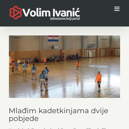
Skip
to
content
View
Larger
Image
Mlađim kadetkinjama dvije
pobjede