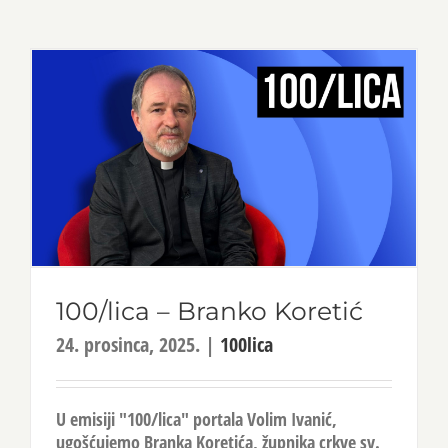
100/lica – Branko Koretić
24. prosinca, 2025.
|
100lica
U emisiji "100/lica" portala Volim Ivanić,
ugošćujemo Branka Koretića, župnika crkve sv.