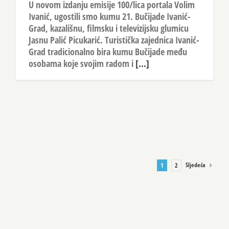
U novom izdanju emisije 100/lica portala Volim
Ivanić, ugostili smo kumu 21. Bučijade Ivanić-
Grad, kazališnu, filmsku i televizijsku glumicu
Jasnu Palić Picukarić. Turistička zajednica Ivanić-
Grad tradicionalno bira kumu Bučijade među
osobama koje svojim radom i
[...]
Sljedeća
1
2