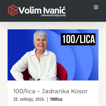
Skip
to
content
100/lica – Jadranka Kosor
28. svibnja, 2026.
|
100lica