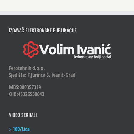
IZDAVAČ ELEKTRONSKE PUBLIKACIJE
Ferotehnik d.o.o.
Sjedište: F.Jurinca 5, Ivanić-Grad
MBS:080357319
OIB:48326550643
VIDEO SERIJALI
100/Lica