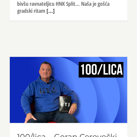
bivšu ravnateljicu HNK Split… Naša je gošća
gradski ritam
[...]
100/lica – Goran Cerovečki