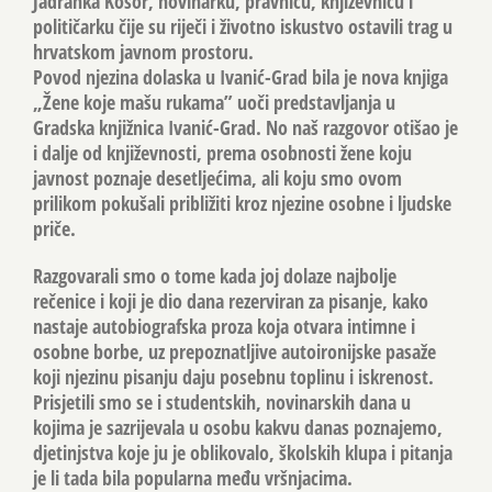
Jadranka Kosor, novinarku, pravnicu, književnicu i
političarku čije su riječi i životno iskustvo ostavili trag u
hrvatskom javnom prostoru.
Povod njezina dolaska u Ivanić-Grad bila je nova knjiga
„Žene koje mašu rukama” uoči predstavljanja u
Gradska knjižnica Ivanić-Grad. No naš razgovor otišao je
i dalje od književnosti, prema osobnosti žene koju
javnost poznaje desetljećima, ali koju smo ovom
prilikom pokušali približiti kroz njezine osobne i ljudske
priče.
Razgovarali smo o tome kada joj dolaze najbolje
rečenice i koji je dio dana rezerviran za pisanje, kako
nastaje autobiografska proza koja otvara intimne i
osobne borbe, uz prepoznatljive autoironijske pasaže
koji njezinu pisanju daju posebnu toplinu i iskrenost.
Prisjetili smo se i studentskih, novinarskih dana u
kojima je sazrijevala u osobu kakvu danas poznajemo,
djetinjstva koje ju je oblikovalo, školskih klupa i pitanja
je li tada bila popularna među vršnjacima.