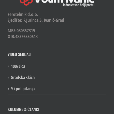
Ferotehnik d.o.o.
Sjedište: F.Jurinca 5, Ivanić-Grad
MBS:080357319
OIB:48326550643
VIDEO SERIJALI
100/Lica
Gradska skica
9 i pol pitanja
KOLUMNE & ČLANCI