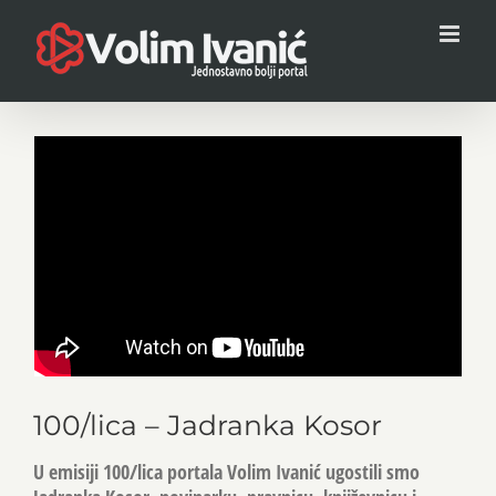
Skip
to
content
View
Larger
Image
100/lica – Jadranka Kosor
U emisiji 100/lica portala Volim Ivanić ugostili smo