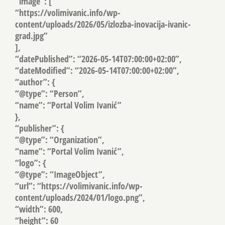
“image”: [
“https://volimivanic.info/wp-
content/uploads/2026/05/izlozba-inovacija-ivanic-
grad.jpg”
],
“datePublished”: “2026-05-14T07:00:00+02:00”,
“dateModified”: “2026-05-14T07:00:00+02:00”,
“author”: {
“@type”: “Person”,
“name”: “Portal Volim Ivanić”
},
“publisher”: {
“@type”: “Organization”,
“name”: “Portal Volim Ivanić”,
“logo”: {
“@type”: “ImageObject”,
“url”: “https://volimivanic.info/wp-
content/uploads/2024/01/logo.png”,
“width”: 600,
“height”: 60