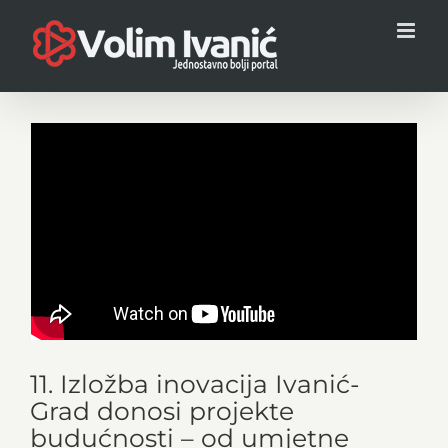
Skip
to
content
11. Izložba inovacija Ivanić-
Grad donosi projekte
budućnosti – od umjetne