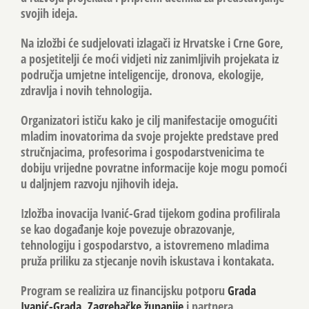
svojih ideja.
Na izložbi će sudjelovati izlagači iz Hrvatske i Crne Gore,
a posjetitelji će moći vidjeti niz zanimljivih projekata iz
područja umjetne inteligencije, dronova, ekologije,
zdravlja i novih tehnologija.
Organizatori ističu kako je cilj manifestacije omogućiti
mladim inovatorima da svoje projekte predstave pred
stručnjacima, profesorima i gospodarstvenicima te
dobiju vrijedne povratne informacije koje mogu pomoći
u daljnjem razvoju njihovih ideja.
Izložba inovacija Ivanić-Grad tijekom godina profilirala
se kao događanje koje povezuje obrazovanje,
tehnologiju i gospodarstvo, a istovremeno mladima
pruža priliku za stjecanje novih iskustava i kontakata.
Program se realizira uz financijsku potporu
Grada
Ivanić-Grada
,
Zagrebačke županije
i partnera