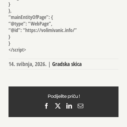
}
},
“mainEntityOfPage”: {
“@type”: “WebPage”,
“@id”: “https://volimivanic.info/”
}
}
</script>
14. svibnja, 2026.
|
Gradska skica
Podijelite priču !
Facebook
X
LinkedIn
Email