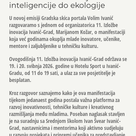
inteligencije do ekologije
U novoj emisiji
Gradska skica
portala Volim Ivanić
razgovaramo s jednom od organizatorica 11. Izložbe
inovacija Ivanić-Grad, Marijanom Kožar, o manifestaciji
koja već godinama okuplja mlade inovatore, učenike,
mentore i zaljubljenike u tehničku kulturu.
Ovogodišnja
11. Izložba inovacija Ivanić-Grad
održava se
19. i 20. svibnja 2026. godine u Hotelu Sport u Ivanić-
Gradu, od 11 do 19 sati, a ulaz za sve posjetitelje je
besplatan.
Kroz razgovor saznajemo kako je ova manifestacija
tijekom jedanaest godina postala važna platforma za
razvoj inovativnosti, tehničke kulture i kreativnog
razmišljanja među mladima. Poseban naglasak stavljen
je na suradnju sa Srednjom školom Ivan Švear Ivanić-
Grad, nastavnicima i mentorima koji aktivno sudjeluju
u razvoju projekata i pripremi učenika za predstavljanje