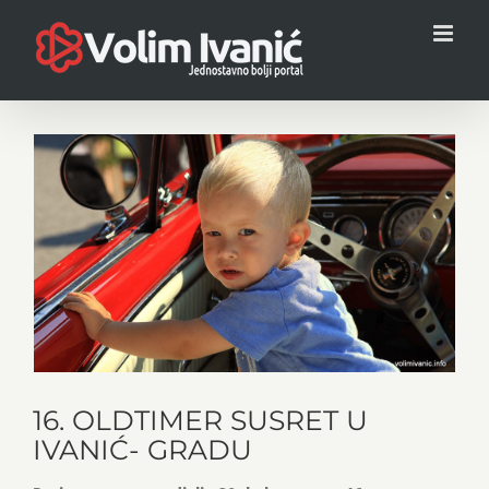
Skip
to
content
View
Larger
Image
16. OLDTIMER SUSRET U
IVANIĆ- GRADU