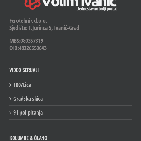
Ferotehnik d.o.o.
Sjedište: F.Jurinca 5, Ivanić-Grad
MBS:080357319
OIB:48326550643
VIDEO SERIJALI
100/Lica
Gradska skica
9 i pol pitanja
KOLUMNE & ČLANCI