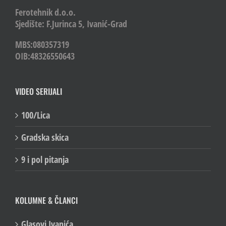
Ferotehnik d.o.o.
Sjedište: F.Jurinca 5, Ivanić-Grad
MBS:080357319
OIB:48326550643
VIDEO SERIJALI
100/Lica
Gradska skica
9 i pol pitanja
KOLUMNE & ČLANCI
Glasovi Ivanića