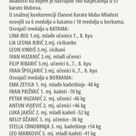
Mladosti na kojem je nastupilo 560 natjecatelja iz 57
karate klubova.
U snažnoj konkurenciji članovi Karate kluba Mladost
osvojili su 6 medalja u katama i 10 medalja u borbama.
Osvajači medalja u KATAMA:
LINA BEG 1.mj. mlađe učenice 7., 8. kyu
LIA LEONA RIBIĆ 2.mj. cicibanke
LEON VINDIŠ 3.mj. cicibani
IVAN HUZANIĆ 3.mj. mlađi učenici
FILIP RIBARIĆ 3.mj. učenici 6.,7., 8. kyu
FRAN ŠPOLJARIĆ 3.mj. učenici 6.,7., 8. kyu
Osvajači medalja u BORBAMA:
EMA ZETICA 1. mj. mlađe kadetkinje -40 kg
FRAN PRIŽMIĆ 1. mj. kadeti -70 kg
PETAR HUZANIĆ 2. mj. učenici -46 kg
ANTUN VUJEVIĆ 2. mj. učenici +46 kg
LUKA JAKŠIĆ 2. mj. mlađi kadeti -52 kg
NELLY DŽANIĆ 3. mj. učenice -36 kg
STELLA CRNOBRNJA 3. mj. kadetkinje +54 kg
LEO MARKOVIĆ 3. mj. mlađi kadeti -41 kg