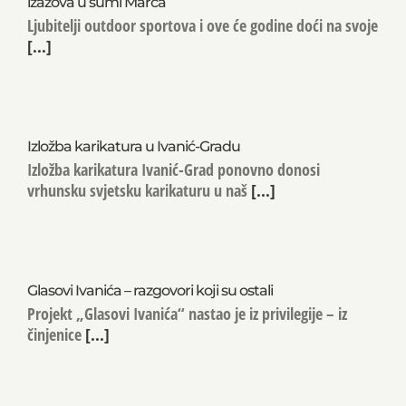
izazova u šumi Marča
Ljubitelji outdoor sportova i ove će godine doći na svoje
[...]
Izložba karikatura u Ivanić-Gradu
Izložba karikatura Ivanić-Grad ponovno donosi
vrhunsku svjetsku karikaturu u naš
[...]
Glasovi Ivanića – razgovori koji su ostali
Projekt „Glasovi Ivanića“ nastao je iz privilegije – iz
činjenice
[...]