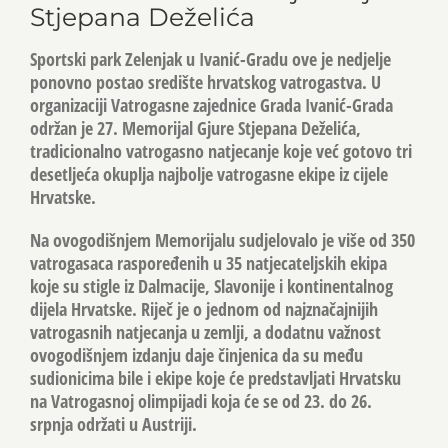
Stjepana Deželića
Sportski park Zelenjak u Ivanić-Gradu ove je nedjelje
ponovno postao središte hrvatskog vatrogastva. U
organizaciji Vatrogasne zajednice Grada Ivanić-Grada
održan je 27. Memorijal Gjure Stjepana Deželića,
tradicionalno vatrogasno natjecanje koje već gotovo tri
desetljeća okuplja najbolje vatrogasne ekipe iz cijele
Hrvatske.
Na ovogodišnjem Memorijalu sudjelovalo je više od 350
vatrogasaca raspoređenih u 35 natjecateljskih ekipa
koje su stigle iz Dalmacije, Slavonije i kontinentalnog
dijela Hrvatske. Riječ je o jednom od najznačajnijih
vatrogasnih natjecanja u zemlji, a dodatnu važnost
ovogodišnjem izdanju daje činjenica da su među
sudionicima bile i ekipe koje će predstavljati Hrvatsku
na Vatrogasnoj olimpijadi koja će se od 23. do 26.
srpnja održati u Austriji.