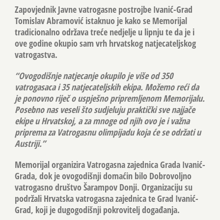
Zapovjednik Javne vatrogasne postrojbe Ivanić-Grad
Tomislav Abramović istaknuo je kako se Memorijal
tradicionalno održava treće nedjelje u lipnju te da je i
ove godine okupio sam vrh hrvatskog natjecateljskog
vatrogastva.
“Ovogodišnje natjecanje okupilo je više od 350
vatrogasaca i 35 natjecateljskih ekipa. Možemo reći da
je ponovno riječ o uspješno pripremljenom Memorijalu.
Posebno nas veseli što sudjeluju praktički sve najjače
ekipe u Hrvatskoj, a za mnoge od njih ovo je i važna
priprema za Vatrogasnu olimpijadu koja će se održati u
Austriji.”
Memorijal organizira Vatrogasna zajednica Grada Ivanić-
Grada, dok je ovogodišnji domaćin bilo Dobrovoljno
vatrogasno društvo Šarampov Donji. Organizaciju su
podržali Hrvatska vatrogasna zajednica te Grad Ivanić-
Grad, koji je dugogodišnji pokrovitelj događanja.