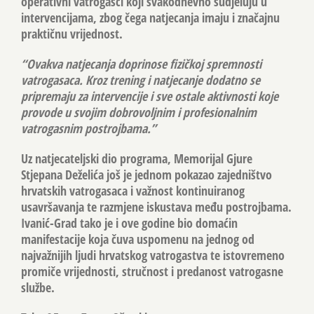
operativni vatrogasci koji svakodnevno sudjeluju u
intervencijama, zbog čega natjecanja imaju i značajnu
praktičnu vrijednost.
“Ovakva natjecanja doprinose fizičkoj spremnosti
vatrogasaca. Kroz trening i natjecanje dodatno se
pripremaju za intervencije i sve ostale aktivnosti koje
provode u svojim dobrovoljnim i profesionalnim
vatrogasnim postrojbama.”
Uz natjecateljski dio programa, Memorijal Gjure
Stjepana Deželića još je jednom pokazao zajedništvo
hrvatskih vatrogasaca i važnost kontinuiranog
usavršavanja te razmjene iskustava među postrojbama.
Ivanić-Grad tako je i ove godine bio domaćin
manifestacije koja čuva uspomenu na jednog od
najvažnijih ljudi hrvatskog vatrogastva te istovremeno
promiče vrijednosti, stručnost i predanost vatrogasne
službe.