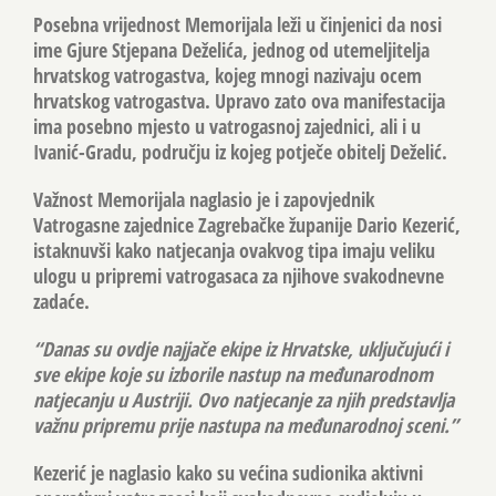
Posebna vrijednost Memorijala leži u činjenici da nosi
ime Gjure Stjepana Deželića, jednog od utemeljitelja
hrvatskog vatrogastva, kojeg mnogi nazivaju ocem
hrvatskog vatrogastva. Upravo zato ova manifestacija
ima posebno mjesto u vatrogasnoj zajednici, ali i u
Ivanić-Gradu, području iz kojeg potječe obitelj Deželić.
Važnost Memorijala naglasio je i zapovjednik
Vatrogasne zajednice Zagrebačke županije Dario Kezerić,
istaknuvši kako natjecanja ovakvog tipa imaju veliku
ulogu u pripremi vatrogasaca za njihove svakodnevne
zadaće.
“Danas su ovdje najjače ekipe iz Hrvatske, uključujući i
sve ekipe koje su izborile nastup na međunarodnom
natjecanju u Austriji. Ovo natjecanje za njih predstavlja
važnu pripremu prije nastupa na međunarodnoj sceni.”
Kezerić je naglasio kako su većina sudionika aktivni