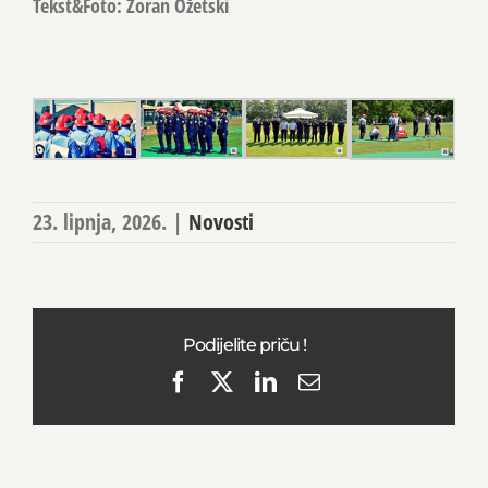
Tekst&Foto: Zoran Ožetski
23. lipnja, 2026.
|
Novosti
Podijelite priču !
Facebook
X
LinkedIn
Email