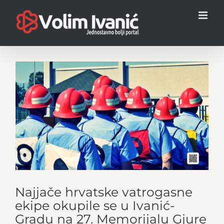
Skip
to
content
View
Larger
Image
Najjače hrvatske vatrogasne
ekipe okupile se u Ivanić-
Gradu na 27. Memorijalu Gjure