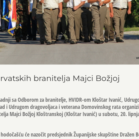
rvatskih branitelja Majci Božjoj
uradnji sa Odborom za branitelje, HVIDR-om Kloštar Ivanić, Udru
rad i Udrugom dragovoljaca i veterana Domovinskog rata organizi
lja Majci Božjoj Kloštranskoj (Kloštar Ivanić) u subotu, 20. lipnj
 hodočašću će nazočit predsjednik Županijske skupštine Dražen B