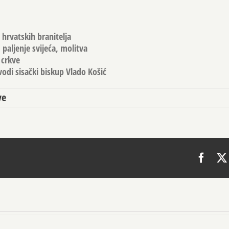
 hrvatskih branitelja
 paljenje svijeća, molitva
 crkve
vodi sisački biskup Vlado Košić
ve
Face