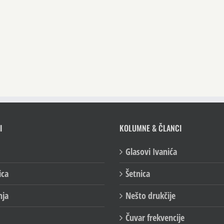
I
KOLUMNE & ČLANCI
Glasovi Ivanića
ica
Šetnica
nja
Nešto drukčije
Čuvar frekvencije