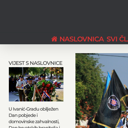
Skip
to
content
NASLOVNICA
SVI Č
View
Larger
VIJEST S NASLOVNICE
Image
U Ivanić-Gradu obilježen
Dan pobjede i
domovinske zahvalnosti,
Dan hrvatskih branitelja i