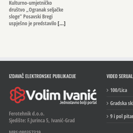
Kulturno-umjetničko
društvo „Ogranak seljačke
sloge” Posavski Bregi
uspješno je predstavilo
[...]
IZDAVAČ ELEKTRONSKE PUBLIKACIJE
VIDEO SERIJAL
100/Lica
Gradska sk
Ferotehnik d.o.o.
9 i pol pita
Sjedište: F.Jurinca 5, Ivanić-Grad
MBS:080357319