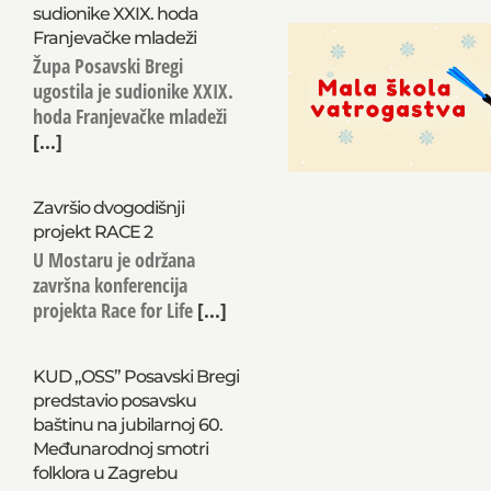
sudionike XXIX. hoda
Franjevačke mladeži
Župa Posavski Bregi
ugostila je sudionike XXIX.
hoda Franjevačke mladeži
[...]
Završio dvogodišnji
projekt RACE 2
U Mostaru je održana
završna konferencija
projekta Race for Life
[...]
KUD „OSS” Posavski Bregi
predstavio posavsku
baštinu na jubilarnoj 60.
Međunarodnoj smotri
folklora u Zagrebu