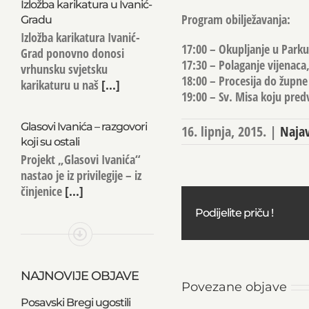
Izložba karikatura u Ivanić-
Program obilježavanja:
Gradu
Izložba karikatura Ivanić-
17:00 – Okupljanje u Parku
Grad ponovno donosi
17:30 – Polaganje vijenaca,
vrhunsku svjetsku
18:00 – Procesija do župne
karikaturu u naš
[...]
19:00 – Sv. Misa koju pred
Glasovi Ivanića – razgovori
16. lipnja, 2015.
|
Naja
koji su ostali
Projekt „Glasovi Ivanića“
nastao je iz privilegije – iz
činjenice
[...]
Podijelite priču !
NAJNOVIJE OBJAVE
Povezane objave
Posavski Bregi ugostili