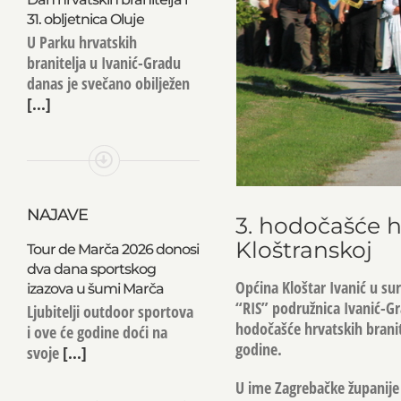
31. obljetnica Oluje
U Parku hrvatskih
branitelja u Ivanić-Gradu
danas je svečano obilježen
[...]
NAJAVE
3. hodočašće h
Kloštranskoj
Tour de Marča 2026 donosi
dva dana sportskog
Općina Kloštar Ivanić u s
izazova u šumi Marča
“RIS” podružnica Ivanić-G
Ljubitelji outdoor sportova
hodočašće hrvatskih branite
i ove će godine doći na
godine.
svoje
[...]
U ime Zagrebačke županije