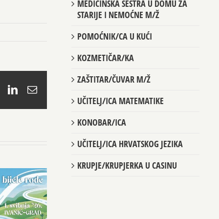
MEDICINSKA SESTRA U DOMU ZA
STARIJE I NEMOĆNE M/Ž
POMOĆNIK/CA U KUĆI
KOZMETIČAR/KA
ZAŠTITAR/ČUVAR M/Ž
book
X
LinkedIn
Email
UČITELJ/ICA MATEMATIKE
KONOBAR/ICA
UČITELJ/ICA HRVATSKOG JEZIKA
KRUPJE/KRUPJERKA U CASINU