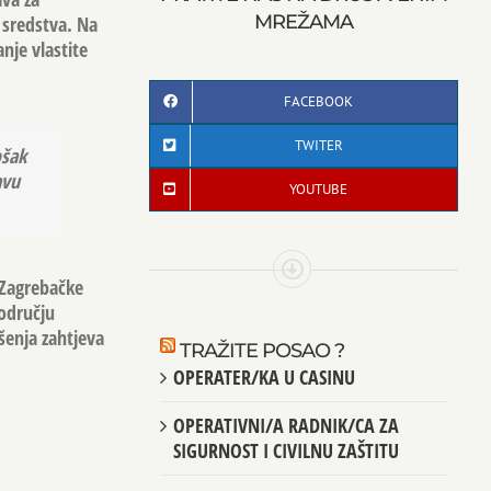
MREŽAMA
a sredstva. Na
nje vlastite
FACEBOOK
TWITER
ošak
avu
YOUTUBE
 Zagrebačke
području
šenja zahtjeva
TRAŽITE POSAO ?
OPERATER/KA U CASINU
OPERATIVNI/A RADNIK/CA ZA
SIGURNOST I CIVILNU ZAŠTITU