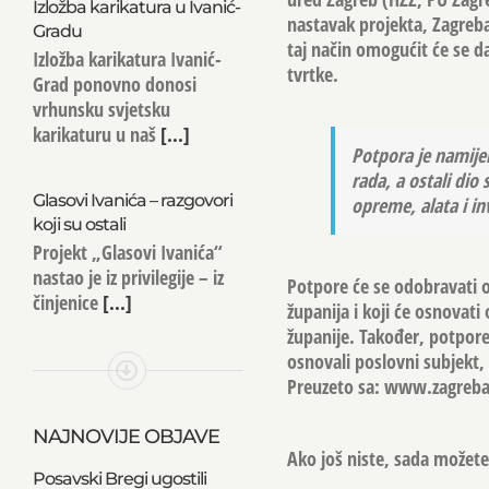
Izložba karikatura u Ivanić-
nastavak projekta, Zagrebač
Gradu
taj način omogućit će se da
Izložba karikatura Ivanić-
tvrtke.
Grad ponovno donosi
vrhunsku svjetsku
karikaturu u naš
[...]
Potpora je namije
rada, a ostali dio
Glasovi Ivanića – razgovori
opreme, alata i in
koji su ostali
Projekt „Glasovi Ivanića“
nastao je iz privilegije – iz
Potpore će se odobravati o
činjenice
[...]
županija i koji će osnovat
županije. Također, potpore
osnovali poslovni subjekt,
Preuzeto sa: www.zagreba
NAJNOVIJE OBJAVE
Ako još niste, sada možete 
Posavski Bregi ugostili