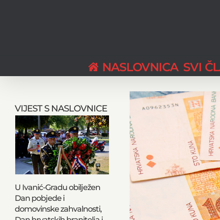
Skip
to
content
NASLOVNICA
SVI Č
View
Larger
VIJEST S NASLOVNICE
Image
U Ivanić-Gradu obilježen
Dan pobjede i
domovinske zahvalnosti,
Dan hrvatskih branitelja i