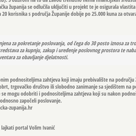
ka županija se odlučila uključiti u projekt te je osigurala vlastit
 20 korisnika s područja Županije dobije po 25.000 kuna za otvara
njena za pokretanje poslovanja, od čega do 30 posto iznosa za tr
 sredstava za kupnju, zakup i uređenje poslovnog prostora te nab
ventara za obavljanje djelatnosti.
nim podnositeljima zahtjeva koji imaju prebivalište na području
i obrt, trgovačko društvo ili slobodno zanimanje sa sjedištem na 
 se mogu odobriti i podnositeljima zahtjeva koji su nakon podno
 odnosno započeli poslovanje.
cka-zupanija.hr
lajkati portal Volim Ivanić