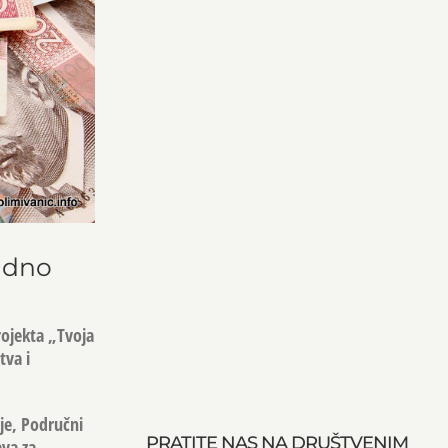
radno
rojekta „Tvoja
tva i
je, Područni
PRATITE NAS NA DRUŠTVENIM
ava za