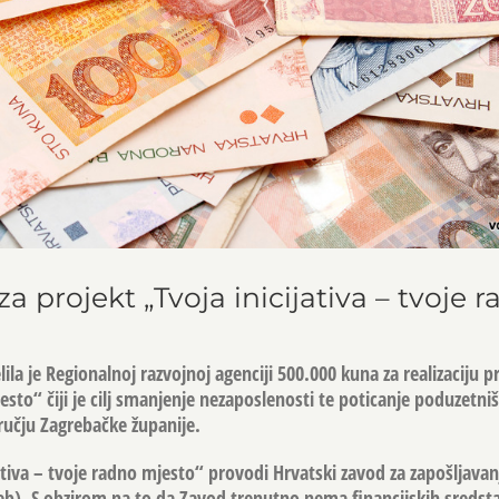
 projekt „Tvoja inicijativa – tvoje 
ila je Regionalnoj razvojnoj agenciji 500.000 kuna za realizaciju p
jesto“ čiji je cilj smanjenje nezaposlenosti te poticanje poduzetniš
učju Zagrebačke županije.
jativa – tvoje radno mjesto“ provodi Hrvatski zavod za zapošljavan
b). S obzirom na to da Zavod trenutno nema financijskih sredst