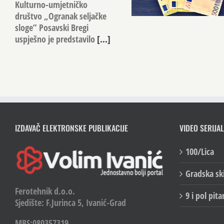
Kulturno-umjetničko
društvo „Ogranak seljačke
sloge” Posavski Bregi
uspješno je predstavilo
[...]
IZDAVAČ ELEKTRONSKE PUBLIKACIJE
VIDEO SERIJAL
100/Lica
Gradska sk
Ferotehnik d.o.o.
9 i pol pita
Sjedište: F.Jurinca 5, Ivanić-Grad
MBS:080357319