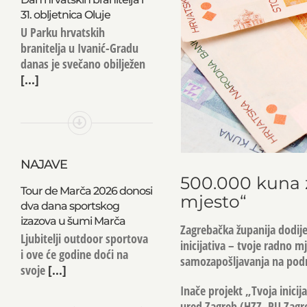
31. obljetnica Oluje
U Parku hrvatskih
branitelja u Ivanić-Gradu
danas je svečano obilježen
[...]
NAJAVE
500.000 kuna za
Tour de Marča 2026 donosi
mjesto“
dva dana sportskog
izazova u šumi Marča
Zagrebačka županija dodijel
Ljubitelji outdoor sportova
inicijativa – tvoje radno m
i ove će godine doći na
samozapošljavanja na podr
svoje
[...]
Inače projekt „Tvoja inici
ured Zagreb (HZZ, PU Zagre