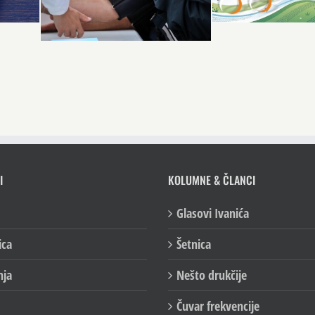
I
KOLUMNE & ČLANCI
Glasovi Ivanića
ica
Šetnica
nja
Nešto drukčije
Čuvar frekvencije