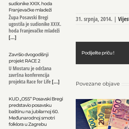
sudionike XXIX. hoda
Franjevačke mladeži
Župa Posavski Bregi
31. srpnja, 2014.
|
Vijes
ugostila je sudionike XXIX.
hoda Franjevačke mladeži
[...]
Podijelite priču !
Završio dvogodišnji
projekt RACE 2
U Mostaru je održana
završna konferencija
projekta Race for Life
[...]
Povezane objave
KUD „OSS” Posavski Bregi
predstavio posavsku
baštinu na jubilarnoj 60.
Međunarodnoj smotri
folklora u Zagrebu