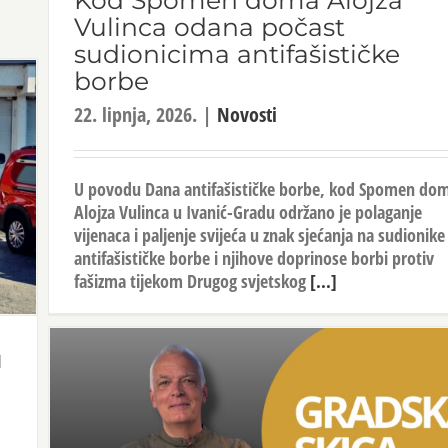
Kod Spomen doma Alojza
Vulinca odana počast
sudionicima antifašističke
borbe
22. lipnja, 2026.
|
Novosti
U povodu Dana antifašističke borbe, kod Spomen do
Alojza Vulinca u Ivanić-Gradu održano je polaganje
vijenaca i paljenje svijeća u znak sjećanja na sudionike
antifašističke borbe i njihove doprinose borbi protiv
fašizma tijekom Drugog svjetskog
[...]
u