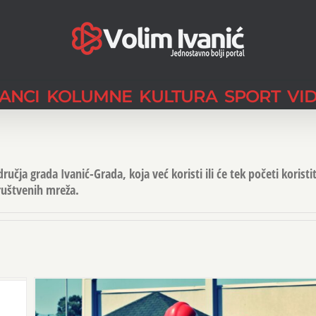
LANCI
KOLUMNE
KULTURA
SPORT
VI
učja grada Ivanić-Grada, koja već koristi ili će tek početi koristit
ruštvenih mreža.