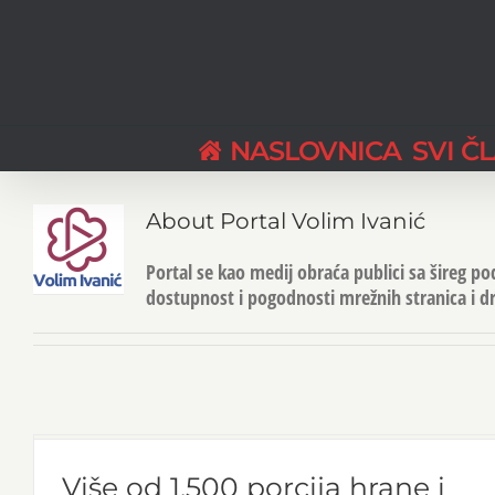
Skip
to
content
NASLOVNICA
SVI Č
About
Portal Volim Ivanić
Portal se kao medij obraća publici sa šireg podr
dostupnost i pogodnosti mrežnih stranica i d
Više od 1.500 porcija hrane i