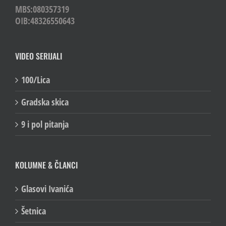
MBS:080357319
OIB:48326550643
VIDEO SERIJALI
100/Lica
Gradska skica
9 i pol pitanja
KOLUMNE & ČLANCI
Glasovi Ivanića
Šetnica