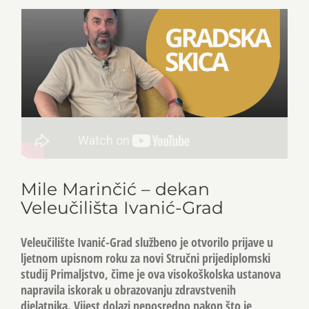
Mile Marinčić – dekan
Veleučilišta Ivanić-Grad
Veleučilište Ivanić-Grad službeno je otvorilo prijave u
ljetnom upisnom roku za novi Stručni prijediplomski
studij Primaljstvo, čime je ova visokoškolska ustanova
napravila iskorak u obrazovanju zdravstvenih
djelatnika. Vijest dolazi neposredno nakon što je