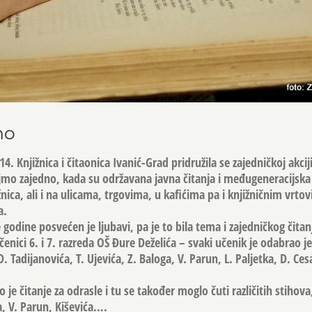
no
4. Knjižnica i čitaonica Ivanić-Grad pridružila se zajedničkoj akcij
jmo zajedno, kada su održavana javna čitanja i međugeneracijska
ica, ali i na ulicama, trgovima, u kafićima pa i knjižničnim vrtov
a.
godine posvećen je ljubavi, pa je to bila tema i zajedničkog čitanj
učenici 6. i 7. razreda OŠ Đure Deželića – svaki učenik je odabrao
D. Tadijanovića, T. Ujevića, Z. Baloga, V. Parun, L. Paljetka, D. Cesa
je čitanje za odrasle i tu se također moglo čuti različitih stihova
, V. Parun, Kiševića….