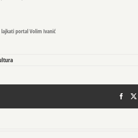
lajkati portal Volim Ivanić
ultura
Face