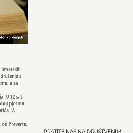
i hrvatskih
 druženja s
ima, a sa
a. U 12 sati
 jednu pjesmu
rića, V.
, od Preverta,
PRATITE NAS NA DRUŠTVENIM