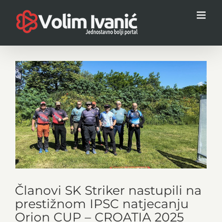
Skip
to
content
View
Larger
Image
Članovi SK Striker nastupili na
prestižnom IPSC natjecanju
Orion CUP – CROATIA 2025