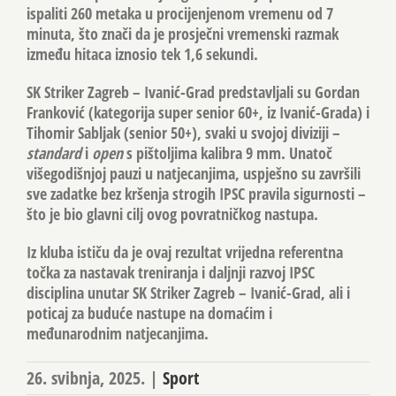
ispaliti
260 metaka
u procijenjenom vremenu od
7
minuta
, što znači da je prosječni vremenski razmak
između hitaca iznosio tek
1,6 sekundi
.
SK Striker Zagreb – Ivanić-Grad
predstavljali su
Gordan
Franković
(kategorija super senior 60+, iz Ivanić-Grada) i
Tihomir Sabljak
(senior 50+), svaki u svojoj diviziji –
standard
i
open
s pištoljima kalibra 9 mm. Unatoč
višegodišnjoj pauzi u natjecanjima, uspješno su završili
sve zadatke bez kršenja strogih IPSC pravila sigurnosti –
što je bio glavni cilj ovog povratničkog nastupa.
Iz kluba ističu da je ovaj rezultat vrijedna referentna
točka za nastavak treniranja i daljnji razvoj IPSC
disciplina unutar
SK Striker Zagreb – Ivanić-Grad
, ali i
poticaj za buduće nastupe na domaćim i
međunarodnim natjecanjima.
26. svibnja, 2025.
|
Sport