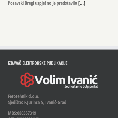
Kulturno-umjetničko društvo „Ogranak seljačke sloge”
Posavski Bregi uspješno je predstavilo
[...]
IZDAVAČ ELEKTRONSKE PUBLIKACIJE
Ferotehnik d.o.o.
Sjedište: F.Jurinca 5, Ivanić-Grad
MBS:080357319