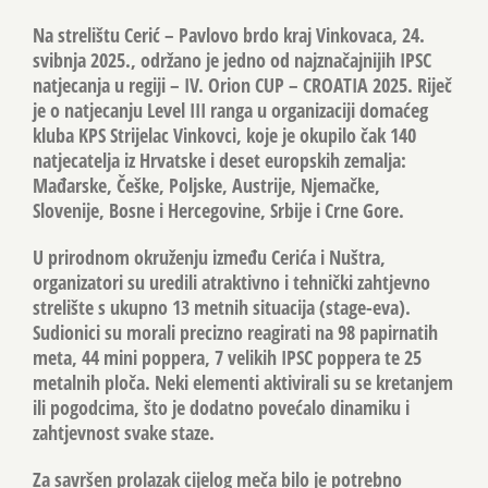
Na strelištu Cerić – Pavlovo brdo kraj Vinkovaca, 24.
svibnja 2025., održano je jedno od najznačajnijih IPSC
natjecanja u regiji –
IV. Orion CUP – CROATIA 2025
. Riječ
je o natjecanju
Level III
ranga u organizaciji domaćeg
kluba
KPS Strijelac Vinkovci
, koje je okupilo čak
140
natjecatelja
iz Hrvatske i deset europskih zemalja:
Mađarske, Češke, Poljske, Austrije, Njemačke,
Slovenije, Bosne i Hercegovine, Srbije i Crne Gore.
U prirodnom okruženju između Cerića i Nuštra,
organizatori su uredili atraktivno i tehnički zahtjevno
strelište s ukupno
13 metnih situacija (stage-eva)
.
Sudionici su morali precizno reagirati na
98 papirnatih
meta
,
44 mini poppera
,
7 velikih IPSC poppera
te
25
metalnih ploča
. Neki elementi aktivirali su se kretanjem
ili pogodcima, što je dodatno povećalo dinamiku i
zahtjevnost svake staze.
Za savršen prolazak cijelog meča bilo je potrebno