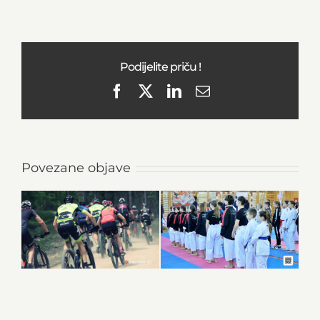
Podijelite priču !
Facebook
X
LinkedIn
Email
Povezane objave