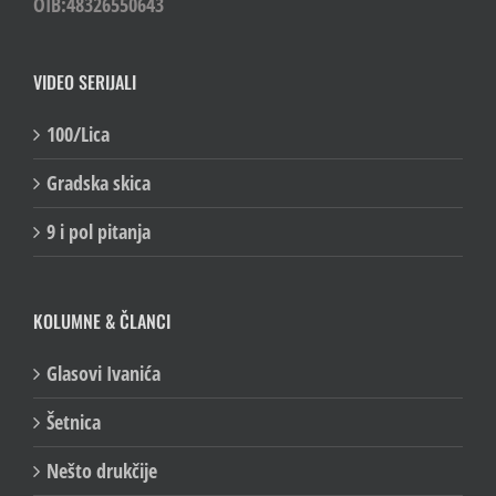
OIB:48326550643
VIDEO SERIJALI
100/Lica
Gradska skica
9 i pol pitanja
KOLUMNE & ČLANCI
Glasovi Ivanića
Šetnica
Nešto drukčije