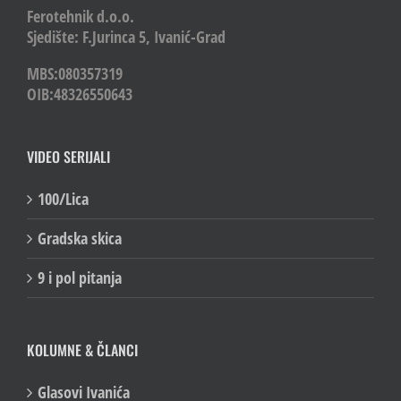
Ferotehnik d.o.o.
Sjedište: F.Jurinca 5, Ivanić-Grad
MBS:080357319
OIB:48326550643
VIDEO SERIJALI
100/Lica
Gradska skica
9 i pol pitanja
KOLUMNE & ČLANCI
Glasovi Ivanića