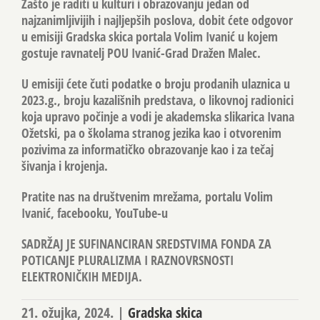
Zašto je raditi u kulturi i obrazovanju jedan od
najzanimljivijih i najljepših poslova, dobit ćete odgovor
u emisiji Gradska skica portala Volim Ivanić u kojem
gostuje ravnatelj POU Ivanić-Grad Dražen Malec.
U emisiji ćete čuti podatke o broju prodanih ulaznica u
2023.g., broju kazališnih predstava, o likovnoj radionici
koja upravo počinje a vodi je akademska slikarica Ivana
Ožetski, pa o školama stranog jezika kao i otvorenim
pozivima za informatičko obrazovanje kao i za tečaj
šivanja i krojenja.
Pratite nas na društvenim mrežama, portalu Volim
Ivanić, facebooku, YouTube-u
SADRŽAJ JE SUFINANCIRAN SREDSTVIMA FONDA ZA
POTICANJE PLURALIZMA I RAZNOVRSNOSTI
ELEKTRONIČKIH MEDIJA.
21. ožujka, 2024.
|
Gradska skica