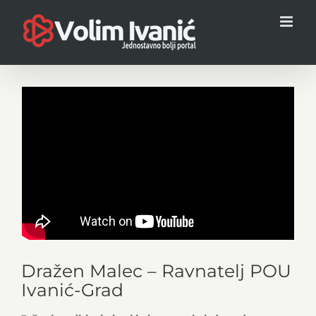
Skip
to
content
Dražen Malec – Ravnatelj POU
Ivanić-Grad