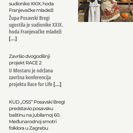
sudionike XXIX. hoda
Franjevačke mladeži
Župa Posavski Bregi
ugostila je sudionike XXIX.
hoda Franjevačke mladeži
[...]
Završio dvogodišnji
projekt RACE 2
U Mostaru je održana
završna konferencija
projekta Race for Life
[...]
KUD „OSS” Posavski Bregi
predstavio posavsku
baštinu na jubilarnoj 60.
Međunarodnoj smotri
folklora u Zagrebu