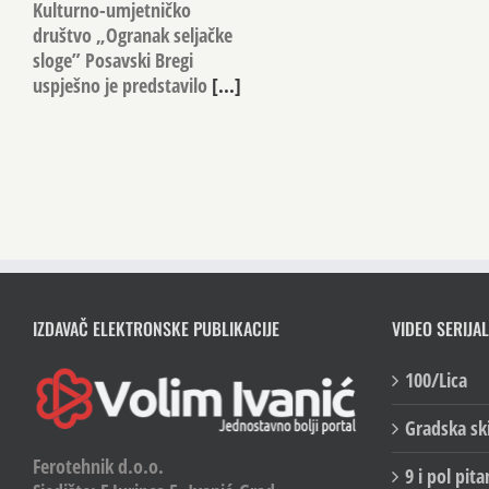
Kulturno-umjetničko
društvo „Ogranak seljačke
sloge” Posavski Bregi
uspješno je predstavilo
[...]
IZDAVAČ ELEKTRONSKE PUBLIKACIJE
VIDEO SERIJAL
100/Lica
Gradska sk
Ferotehnik d.o.o.
9 i pol pita