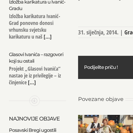
Izložba karikatura u Ivanić-
Gradu
Izložba karikatura Ivanić-
Grad ponovno donosi
vrhunsku svjetsku
31. siječnja, 2014.
|
Gra
karikaturu u naš
[...]
Glasovi Ivanića – razgovori
koji su ostali
Podijelite priču !
Projekt „Glasovi Ivanića“
nastao je iz privilegije – iz
činjenice
[...]
Povezane objave
NAJNOVIJE OBJAVE
Posavski Bregi ugostili