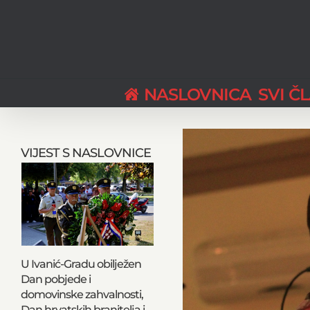
Skip
to
content
NASLOVNICA
SVI Č
View
Larger
VIJEST S NASLOVNICE
Image
U Ivanić-Gradu obilježen
Dan pobjede i
domovinske zahvalnosti,
Dan hrvatskih branitelja i