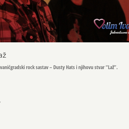
až
vanićgradski rock sastav –
Dusty Hats
i njihovu stvar “Laž”.
,