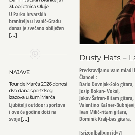
31. obljetnica Oluje
U Parku hrvatskih
branitelja u Ivanić-Gradu
danas je svečano obilježen
[...]
Dusty Hats – L
Predstavljamo vam mladi i
NAJAVE
Članovi :
Dario Duvnjak-Solo gitara,
Tour de Marča 2026 donosi
Josip Bokun- Vokal,
dva dana sportskog
izazova u šumi Marča
Jakov Šafran-Ritam gitara,
Ljubitelji outdoor sportova
Valentino Kašner-Bubnjevi
i ove će godine doći na
Ivan Milić-ritam gitara,
svoje
[...]
Dominik Kralj-bas gitara,
[srizonfbalbum id=7]