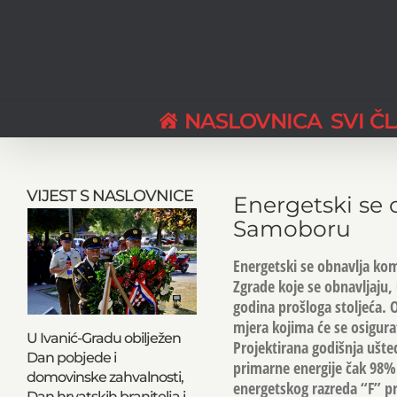
Skip
to
content
NASLOVNICA
SVI Č
View
Larger
VIJEST S NASLOVNICE
Energetski se
Image
Samoboru
Energetski se obnavlja ko
Zgrade koje se obnavljaju
godina prošloga stoljeća. 
mjera kojima će se osigurat
U Ivanić-Gradu obilježen
Projektirana godišnja ušted
Dan pobjede i
primarne energije čak 98%.
domovinske zahvalnosti,
energetskog razreda “F” pri
Dan hrvatskih branitelja i