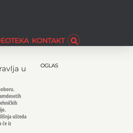
DEOTEKA
KONTAKT
OGLAS
avlja u
moboru.
samdesetih
tehničkih
je.
odišnja ušteda
 će iz