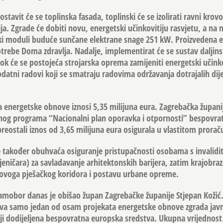
tavit će se toplinska fasada, toplinski će se izolirati ravni krovo
ija. Zgrade će dobiti novu, energetski učinkovitiju rasvjetu, a na n
ki moduli buduće sunčane elektrane snage 251 kW. Proizvedena e
potrebe Doma zdravlja. Nadalje, implementirat će se sustav daljin
dok će se postojeća strojarska oprema zamijeniti energetski učin
odatni radovi koji se smatraju radovima održavanja dotrajalih dij
 energetske obnove iznosi 5,35 milijuna eura. Zagrebačka župani
vnog programa “Nacionalni plan oporavka i otpornosti” bespovrat
preostali iznos od 3,65 milijuna eura osigurala u vlastitom prorač
 također obuhvaća osiguranje pristupačnosti osobama s invalid
eničara) za savladavanje arhitektonskih barijera, zatim krajobra
 novoga pješačkog koridora i postavu urbane opreme.
amobor danas je obišao župan Zagrebačke županije Stjepan Kožić.
ova samo jedan od osam projekata energetske obnove zgrada jav
ji dodijeljena bespovratna europska sredstva. Ukupna vrijednos