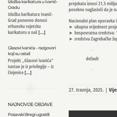
Izložba karikatura u Ivanić-
projekata iznosi 21,5 milij
Gradu
posebno naglasivši da je na
Izložba karikatura Ivanić-
Grad ponovno donosi
Nacionalni plan oporavka 
vrhunsku svjetsku
► ukupna vrijednost proje
karikaturu u naš
[...]
► bespovratna sredstva: 
► sredstva Zagrebačke žup
Glasovi Ivanića – razgovori
koji su ostali
default
Projekt „Glasovi Ivanića“
nastao je iz privilegije – iz
činjenice
[...]
27. travnja, 2025.
|
Vije
NAJNOVIJE OBJAVE
Posavski Bregi ugostili