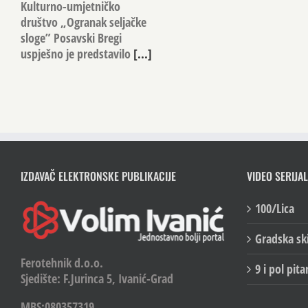
Kulturno-umjetničko
društvo „Ogranak seljačke
sloge” Posavski Bregi
uspješno je predstavilo
[...]
IZDAVAČ ELEKTRONSKE PUBLIKACIJE
VIDEO SERIJAL
100/Lica
Gradska sk
Ferotehnik d.o.o.
9 i pol pita
Sjedište: F.Jurinca 5, Ivanić-Grad
MBS:080357319