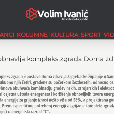
LANCI
KOLUMNE
KULTURA
SPORT
VI
 obnavlja kompleks zgrada Doma zdr
mpleks zgrada ispostave Doma zdravlja Zagrebačke županije u Sa
, ukupno njih četiri, građene su početkom šezdesetih, odnosno o
Obnova obuhvaća kombinaciju građevinskih, strojarskih i elektro
i osjetna ušteda energenata i korištenje obnovljivih izvora energi
a energije za grijanje iznosi nešto više od 58%, a projektirana g
 Prema specifičnoj potrebnoj energiji za grijanje kompleks zgrada
jeći u energetski razred “C”.