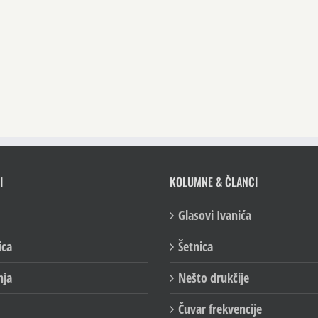
I
KOLUMNE & ČLANCI
Glasovi Ivanića
ica
Šetnica
nja
Nešto drukčije
Čuvar frekvencije