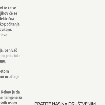
vi te će se
jihov će se
lektrična
skog očitanja
kovitom.
elova
ja, osnivač
no je dobila
unu.
itetom
zno uređenje
 Rekao je da
ne namjene za
t svih osam
PRATITE NAS NA DRUŠTVENIM