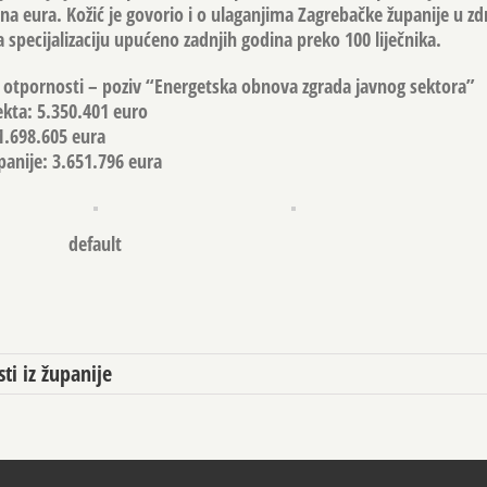
una eura. Kožić je govorio i o ulaganjima Zagrebačke županije u zd
 specijalizaciju upućeno zadnjih godina preko 100 liječnika.
i otpornosti – poziv “Energetska obnova zgrada javnog sektora”
kta: 5.350.401 euro
1.698.605 eura
anije: 3.651.796 eura
default
sti iz županije