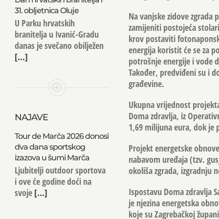
31. obljetnica Oluje
Na vanjske zidove zgrada pos
U Parku hrvatskih
zamijeniti postojeća stolar
branitelja u Ivanić-Gradu
krov postaviti fotonapons
danas je svečano obilježen
energija koristit će se za 
[...]
potrošnje energije i vode 
Također, predviđeni su i d
građevine.
Ukupna vrijednost projekta
Doma zdravlja, iz Operati
NAJAVE
1,69 milijuna eura, dok je 
Tour de Marča 2026 donosi
dva dana sportskog
Projekt energetske obnove
izazova u šumi Marča
nabavom uređaja (tzv. gusj
Ljubitelji outdoor sportova
okoliša zgrada, izgradnju
i ove će godine doći na
Ispostavu Doma zdravlja S
svoje
[...]
je njezina energetska obn
koje su Zagrebačkoj župani