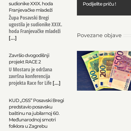
sudionike XXIX. hoda
Podijelite priču !
Franjevačke mladeži
Župa Posavski Bregi
ugostila je sudionike XXIX.
hoda Franjevačke mladeži
Povezane objave
[...]
Završio dvogodišnji
projekt RACE 2
U Mostaru je održana
završna konferencija
projekta Race for Life
[...]
KUD „OSS” Posavski Bregi
predstavio posavsku
baštinu na jubilarnoj 60.
Međunarodnoj smotri
folklora u Zagrebu