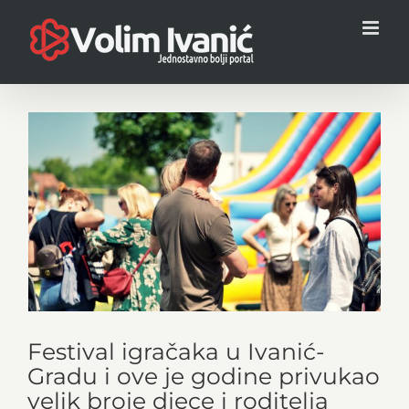
Skip
to
content
View
Larger
Image
Festival igračaka u Ivanić-
Gradu i ove je godine privukao
velik broje djece i roditelja