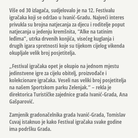
Više od 30 izlagača, sudjelovalo je na 12. Festivalu
igračaka koji se održao u Ivanić-Gradu. Najveći interes
privukla su brojna natjecanja za djecu i roditelje poput
natjecanja u jedenju kremšnita, “Alke na tatinim
leđima”, utrka drvenih konjića, visećeg kuglanja i
drugih igara spretnosti koje su tijekom cijelog vikenda
okupljale velik broj posjetitelja.
„Festival igračaka opet je okupio na jednom mjestu
jedinstvene igre za cijelu obitelj, proizvođače i
kolekcionare igračaka. Veseli nas veliki broj posjetitelja
na našem Sportskom parku Zelenjak.“ – rekla je
direktorica Turističke zajednice grada Ivanić-Grada, Ana
Gašparović.
Zamjenik gradonačelnika grada Ivanić-Grada, Tomislav
Cuvaj istaknuo je kako Festival igračaka svake godine
ima podršku Grada.