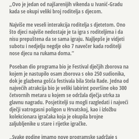
„Ovo je jedan od najšarenijih vikenda u Ivanić-Gradu
kada se okupi veliki broj roditelja s djecom.
Najviše me veseli interakcija roditelja s djetetom. Ono
što djeci najviše nedostaje je ta igra s roditeljima i da
nisu prepuštena da se sama igraju. Najljepše je vidjeti
subotu i nedjelju negdje oko 7 navečer kada roditelji
nose djecu na rukama doma.“
Poseban dio programa bio je Festival dječjih zborova na
kojem je nastupilo osam zborova s oko 250 sudionika,
dok je glazbena gošća festivala bila Stela Rade. Jedna od
najvećih atrakcija bio je veliki labirint površine oko 300
četvornih metara u kojem se održala dječja utrka za
glavnu nagradu. Posjetitelji su mogli razgledati i najveći
dječji vatrogasni poligon u Hrvatskoj, kao i izložbu
kolekcionara igračaka koja je okupila brojne
zaljubljenike u stare i rijetke igračke.
„Svake godine imamo nove programske sadržaje s