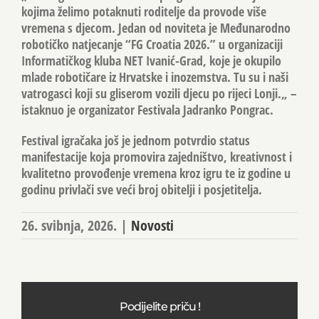
kojima želimo potaknuti roditelje da provode više
vremena s djecom. Jedan od noviteta je Međunarodno
robotičko natjecanje “FG Croatia 2026.” u organizaciji
Informatičkog kluba NET Ivanić-Grad, koje je okupilo
mlade robotičare iz Hrvatske i inozemstva. Tu su i naši
vatrogasci koji su gliserom vozili djecu po rijeci Lonji.„ –
istaknuo je organizator Festivala Jadranko Pongrac.
Festival igračaka još je jednom potvrdio status
manifestacije koja promovira zajedništvo, kreativnost i
kvalitetno provođenje vremena kroz igru te iz godine u
godinu privlači sve veći broj obitelji i posjetitelja.
26. svibnja, 2026.
|
Novosti
Podijelite priču !