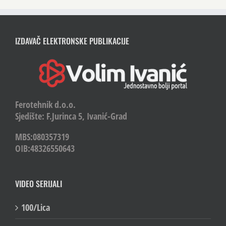
IZDAVAČ ELEKTRONSKE PUBLIKACIJE
Ferotehnik d.o.o.
Sjedište: F.Jurinca 5, Ivanić-Grad
MBS:080357319
OIB:48326550643
VIDEO SERIJALI
100/Lica