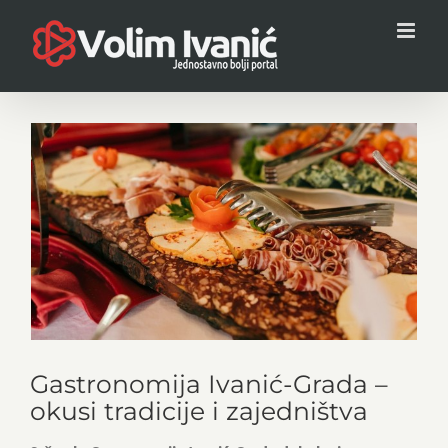
Skip
to
content
View
Larger
Image
Gastronomija Ivanić-Grada –
okusi tradicije i zajedništva