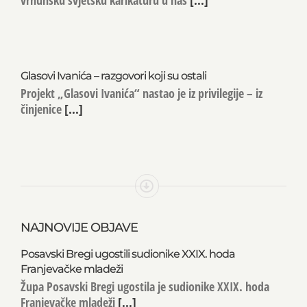
Glasovi Ivanića – razgovori koji su ostali
Projekt „Glasovi Ivanića“ nastao je iz privilegije – iz
činjenice
[...]
NAJNOVIJE OBJAVE
Posavski Bregi ugostili sudionike XXIX. hoda
Franjevačke mladeži
Župa Posavski Bregi ugostila je sudionike XXIX. hoda
Franjevačke mladeži
[...]