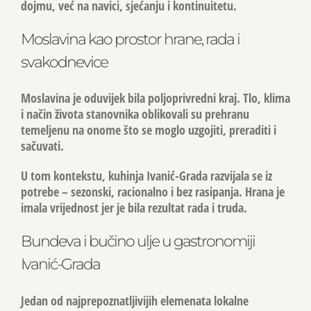
dojmu, već na navici, sjećanju i kontinuitetu.
Moslavina kao prostor hrane, rada i
svakodnevice
Moslavina je oduvijek bila poljoprivredni kraj. Tlo, klima
i način života stanovnika oblikovali su prehranu
temeljenu na onome što se moglo uzgojiti, preraditi i
sačuvati.
U tom kontekstu, kuhinja Ivanić-Grada razvijala se iz
potrebe – sezonski, racionalno i bez rasipanja. Hrana je
imala vrijednost jer je bila rezultat rada i truda.
Bundeva i bučino ulje u gastronomiji
Ivanić-Grada
Jedan od najprepoznatljivijih elemenata lokalne