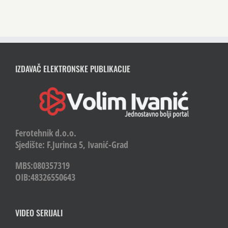
IZDAVAČ ELEKTRONSKE PUBLIKACIJE
Ferotehnik d.o.o.
Sjedište: F.Jurinca 5, Ivanić-Grad
MBS:080357319
OIB:48326550643
VIDEO SERIJALI