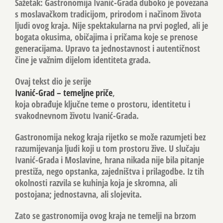
Sažetak:
Gastronomija Ivanić-Grada
duboko je povezana
s moslavačkom tradicijom, prirodom i načinom života
ljudi ovog kraja. Nije spektakularna na prvi pogled, ali je
bogata okusima, običajima i pričama koje se prenose
generacijama. Upravo ta jednostavnost i autentičnost
čine je važnim dijelom identiteta grada.
Ovaj tekst dio je serije
Ivanić-Grad – temeljne priče
,
koja obrađuje ključne teme o prostoru, identitetu i
svakodnevnom životu Ivanić-Grada.
Gastronomija nekog kraja rijetko se može razumjeti bez
razumijevanja ljudi koji u tom prostoru žive. U slučaju
Ivanić-Grada i Moslavine, hrana nikada nije bila pitanje
prestiža, nego
opstanka, zajedništva i prilagodbe
. Iz tih
okolnosti razvila se kuhinja koja je skromna, ali
postojana; jednostavna, ali slojevita.
Zato se gastronomija ovog kraja ne temelji na brzom