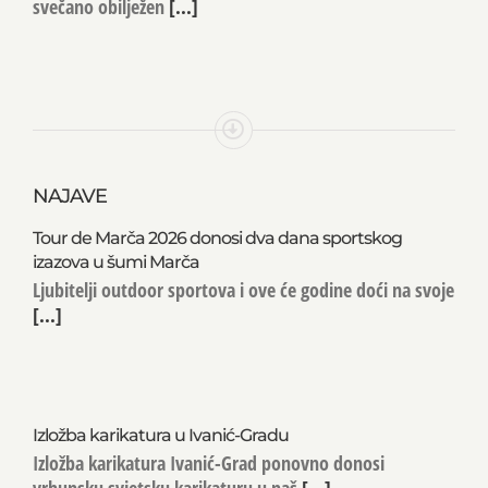
svečano obilježen
[...]
NAJAVE
Tour de Marča 2026 donosi dva dana sportskog
izazova u šumi Marča
Ljubitelji outdoor sportova i ove će godine doći na svoje
[...]
Izložba karikatura u Ivanić-Gradu
Izložba karikatura Ivanić-Grad ponovno donosi
vrhunsku svjetsku karikaturu u naš
[...]