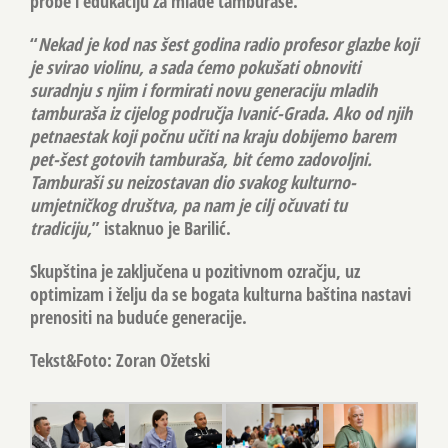
probe i edukaciju za mlade tamburaše.
“
Nekad je kod nas šest godina radio profesor glazbe koji
je svirao violinu, a sada ćemo pokušati obnoviti
suradnju s njim i formirati novu generaciju mladih
tamburaša iz cijelog područja Ivanić-Grada. Ako od njih
petnaestak koji počnu učiti na kraju dobijemo barem
pet-šest gotovih tamburaša, bit ćemo zadovoljni.
Tamburaši su neizostavan dio svakog kulturno-
umjetničkog društva, pa nam je cilj očuvati tu
tradiciju,
” istaknuo je Barilić.
Skupština je zaključena u pozitivnom ozračju, uz
optimizam i želju da se bogata kulturna baština nastavi
prenositi na buduće generacije.
Tekst&Foto: Zoran Ožetski