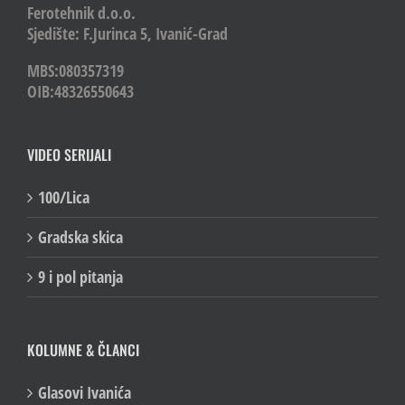
Ferotehnik d.o.o.
Sjedište: F.Jurinca 5, Ivanić-Grad
MBS:080357319
OIB:48326550643
VIDEO SERIJALI
100/Lica
Gradska skica
9 i pol pitanja
KOLUMNE & ČLANCI
Glasovi Ivanića