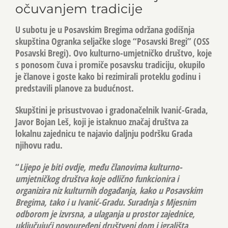
očuvanjem tradicije
U subotu je u Posavskim Bregima održana godišnja
skupština Ogranka seljačke sloge “Posavski Bregi” (OSS
Posavski Bregi). Ovo kulturno-umjetničko društvo, koje
s ponosom čuva i promiče posavsku tradiciju, okupilo
je članove i goste kako bi rezimirali proteklu godinu i
predstavili planove za budućnost.
Skupštini je prisustvovao i gradonačelnik Ivanić-Grada,
Javor Bojan Leš
, koji je istaknuo značaj društva za
lokalnu zajednicu te najavio daljnju podršku Grada
njihovu radu.
“
Lijepo je biti ovdje, među članovima kulturno-
umjetničkog društva koje odlično funkcionira i
organizira niz kulturnih događanja, kako u Posavskim
Bregima, tako i u Ivanić-Gradu. Suradnja s Mjesnim
odborom je izvrsna, a ulaganja u prostor zajednice,
uključujući novouređeni društveni dom i igrališta,