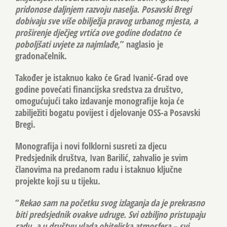
pridonose daljnjem razvoju naselja. Posavski Bregi
dobivaju sve više obilježja pravog urbanog mjesta, a
proširenje dječjeg vrtića ove godine dodatno će
poboljšati uvjete za najmlađe,
” naglasio je
gradonačelnik.
Također je istaknuo kako će Grad Ivanić-Grad ove
godine povećati financijska sredstva za društvo,
omogućujući tako izdavanje monografije koja će
zabilježiti bogatu povijest i djelovanje OSS-a Posavski
Bregi.
Monografija i novi folklorni susreti za djecu
Predsjednik društva,
Ivan Barilić
, zahvalio je svim
članovima na predanom radu i istaknuo ključne
projekte koji su u tijeku.
“
Rekao sam na početku svog izlaganja da je prekrasno
biti predsjednik ovakve udruge. Svi ozbiljno pristupaju
radu, a u društvu vlada obiteljska atmosfera – svi