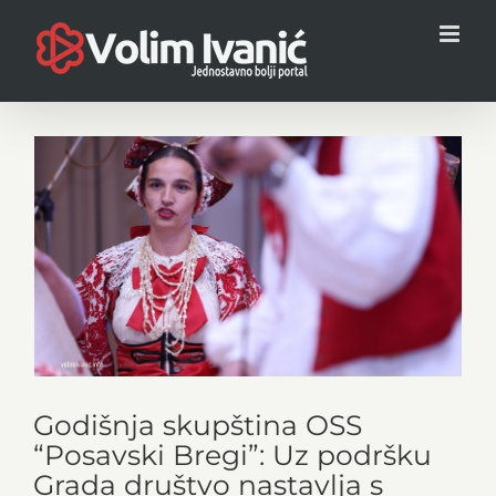
Skip
to
content
View
Larger
Image
Godišnja skupština OSS
“Posavski Bregi”: Uz podršku
Grada društvo nastavlja s