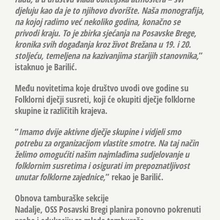
djeluju kao da je to njihovo dvorište. Naša monografija,
na kojoj radimo već nekoliko godina, konačno se
privodi kraju. To je zbirka sjećanja na Posavske Brege,
kronika svih događanja kroz život Brežana u 19. i 20.
stoljeću, temeljena na kazivanjima starijih stanovnika,
”
istaknuo je Barilić.
Među novitetima koje društvo uvodi ove godine su
Folklorni dječji susreti, koji će okupiti dječje folklorne
skupine iz različitih krajeva.
“
Imamo dvije aktivne dječje skupine i vidjeli smo
potrebu za organizacijom vlastite smotre. Na taj način
želimo omogućiti našim najmlađima sudjelovanje u
folklornim susretima i osigurati im prepoznatljivost
unutar folklorne zajednice,
” rekao je Barilić.
Obnova tamburaške sekcije
Nadalje, OSS Posavski Bregi planira ponovno pokrenuti