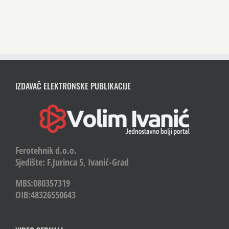
IZDAVAČ ELEKTRONSKE PUBLIKACIJE
Ferotehnik d.o.o.
Sjedište: F.Jurinca 5, Ivanić-Grad
MBS:080357319
OIB:48326550643