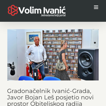
Skip
to
content
View
Larger
Image
Gradonačelnik Ivanić-Grada,
Javor Bojan Leš posjetio novi
prostor Obiteljskog radija