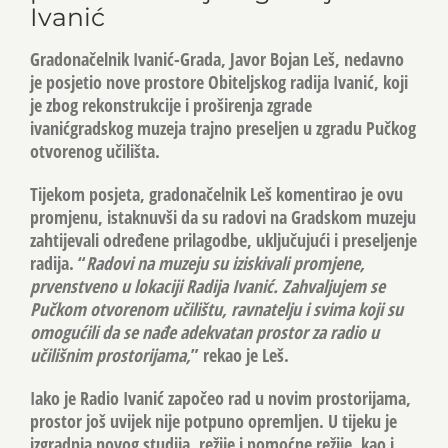
Ivanić
Gradonačelnik Ivanić-Grada, Javor Bojan Leš, nedavno
je posjetio nove prostore Obiteljskog radija Ivanić, koji
je zbog rekonstrukcije i proširenja zgrade
ivanićgradskog muzeja trajno preseljen u zgradu Pučkog
otvorenog učilišta.
Tijekom posjeta, gradonačelnik Leš komentirao je ovu
promjenu, istaknuvši da su radovi na Gradskom muzeju
zahtijevali određene prilagodbe, uključujući i preseljenje
radija. “
Radovi na muzeju su iziskivali promjene,
prvenstveno u lokaciji Radija Ivanić. Zahvaljujem se
Pučkom otvorenom učilištu, ravnatelju i svima koji su
omogućili da se nađe adekvatan prostor za radio u
učilišnim prostorijama,
” rekao je Leš.
Iako je Radio Ivanić započeo rad u novim prostorijama,
prostor još uvijek nije potpuno opremljen. U tijeku je
izgradnja novog studija, režije i pomoćne režije, kao i