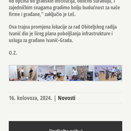
od općina do gradskih institucija, odlično surađuju, i
zajedničkim snagama gradimo bolju budućnost za naše
firme i građane,” zaključio je Leš.
Ova trajna promjena lokacije za rad Obiteljskog radija
Ivanić dio je šireg plana poboljšanja infrastrukture i
usluga za građane Ivanić-Grada.
O.Z.
16. kolovoza, 2024.
|
Novosti