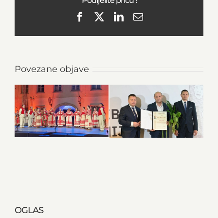
Podijelite priču !
Facebook
X
LinkedIn
Email
Povezane objave
OGLAS