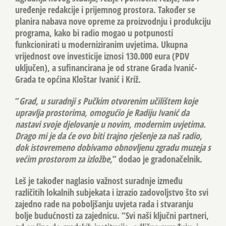
uređenje redakcije i prijemnog prostora. Također se
planira nabava nove opreme za proizvodnju i produkciju
programa, kako bi radio mogao u potpunosti
funkcionirati u moderniziranim uvjetima. Ukupna
vrijednost ove investicije iznosi 130.000 eura (PDV
uključen), a sufinancirana je od strane Grada Ivanić-
Grada te općina Kloštar Ivanić i Križ.
“
Grad, u suradnji s Pučkim otvorenim učilištem koje
upravlja prostorima, omogućio je Radiju Ivanić da
nastavi svoje djelovanje u novim, modernim uvjetima.
Drago mi je da će ovo biti trajno rješenje za naš radio,
dok istovremeno dobivamo obnovljenu zgradu muzeja s
većim prostorom za izložbe,
” dodao je gradonačelnik.
Leš je također naglasio važnost suradnje između
različitih lokalnih subjekata i izrazio zadovoljstvo što svi
zajedno rade na poboljšanju uvjeta rada i stvaranju
bolje budućnosti za zajednicu. “Svi naši ključni partneri,