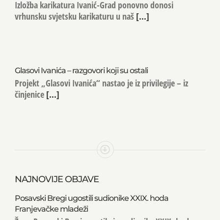
Izložba karikatura Ivanić-Grad ponovno donosi
vrhunsku svjetsku karikaturu u naš
[...]
Glasovi Ivanića – razgovori koji su ostali
Projekt „Glasovi Ivanića“ nastao je iz privilegije – iz
činjenice
[...]
NAJNOVIJE OBJAVE
Posavski Bregi ugostili sudionike XXIX. hoda
Franjevačke mladeži