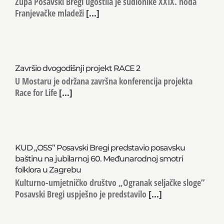
Župa Posavski Bregi ugostila je sudionike XXIX. hoda
Franjevačke mladeži
[...]
Završio dvogodišnji projekt RACE 2
U Mostaru je održana završna konferencija projekta
Race for Life
[...]
KUD „OSS” Posavski Bregi predstavio posavsku
baštinu na jubilarnoj 60. Međunarodnoj smotri
folklora u Zagrebu
Kulturno-umjetničko društvo „Ogranak seljačke sloge”
Posavski Bregi uspješno je predstavilo
[...]