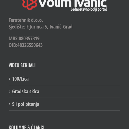
Ferotehnik d.o.o.
Sjedište: F.Jurinca 5, Ivanić-Grad
MBS:080357319
OIB:48326550643
VIDEO SERIJALI
100/Lica
Gradska skica
9 i pol pitanja
KOLUMNE & ČLANCI