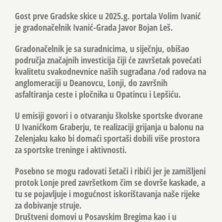
Gost prve Gradske skice u 2025.g. portala Volim Ivanić
je gradonačelnik Ivanić-Grada Javor Bojan Leš.
Gradonačelnik je sa suradnicima, u siječnju, obišao
područja značajnih investicija čiji će završetak povećati
kvalitetu svakodnevnice naših sugrađana /od radova na
anglomeraciji u Deanovcu, Lonji, do završnih
asfaltiranja ceste i pločnika u Opatincu i Lepšiću.
U emisiji govori i o otvaranju školske sportske dvorane
U Ivanićkom Graberju, te realizaciji grijanja u balonu na
Zelenjaku kako bi domaći sportaši dobili više prostora
za sportske treninge i aktivnosti.
Posebno se mogu radovati šetači i ribići jer je zamišljeni
protok Lonje pred završetkom čim se dovrše kaskade, a
tu se pojavljuje i mogućnost iskorištavanja naše rijeke
za dobivanje struje.
Društveni domovi u Posavskim Bregima kao i u