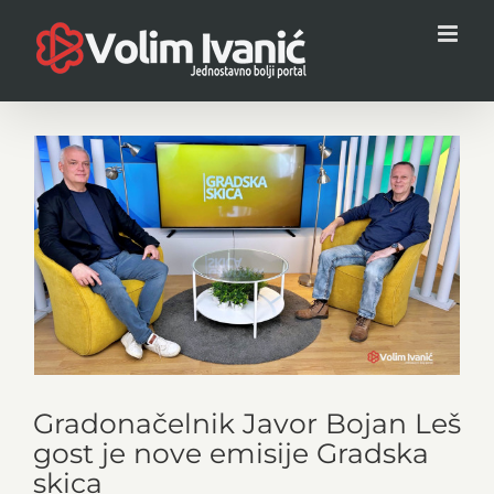
Skip
to
content
View
Larger
Image
Gradonačelnik Javor Bojan Leš
gost je nove emisije Gradska
skica