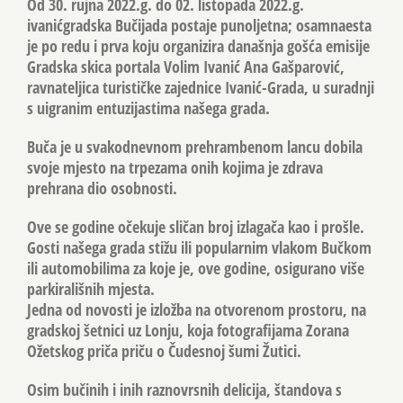
Od 30. rujna 2022.g. do 02. listopada 2022.g.
ivanićgradska Bučijada postaje punoljetna; osamnaesta
je po redu i prva koju organizira današnja gošća emisije
Gradska skica portala Volim Ivanić Ana Gašparović,
ravnateljica turističke zajednice Ivanić-Grada, u suradnji
s uigranim entuzijastima našega grada.
Buča je u svakodnevnom prehrambenom lancu dobila
svoje mjesto na trpezama onih kojima je zdrava
prehrana dio osobnosti.
Ove se godine očekuje sličan broj izlagača kao i prošle.
Gosti našega grada stižu ili popularnim vlakom Bučkom
ili automobilima za koje je, ove godine, osigurano više
parkirališnih mjesta.
Jedna od novosti je izložba na otvorenom prostoru, na
gradskoj šetnici uz Lonju, koja fotografijama Zorana
Ožetskog priča priču o Čudesnoj šumi Žutici.
Osim bučinih i inih raznovrsnih delicija, štandova s