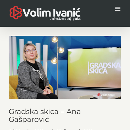
Skip
to
content
View
Larger
Image
Gradska skica – Ana
Gašparović