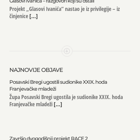
Glasovi Ivanića – razgovori koji su ostali
Projekt „Glasovi Ivanića“ nastao je iz privilegije – iz
činjenice
[...]
NAJNOVIJE OBJAVE
Posavski Bregi ugostili sudionike XXIX. hoda
Franjevačke mladeži
Župa Posavski Bregi ugostila je sudionike XXIX. hoda
Franjevačke mladeži
[...]
Završio dvogodišnji projekt RACE 2