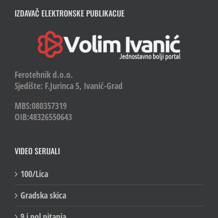
IZDAVAČ ELEKTRONSKE PUBLIKACIJE
Ferotehnik d.o.o.
Sjedište: F.Jurinca 5, Ivanić-Grad
MBS:080357319
OIB:48326550643
VIDEO SERIJALI
100/Lica
Gradska skica
9 i pol pitanja