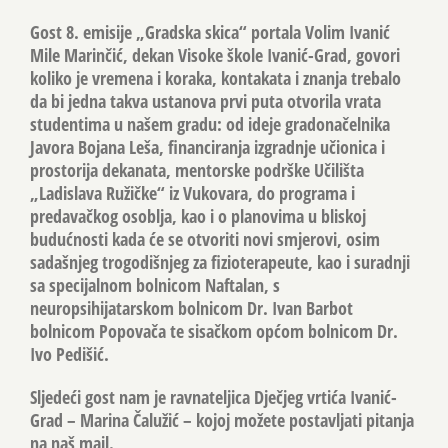
Gost 8. emisije „Gradska skica“ portala Volim Ivanić
Mile Marinčić, dekan Visoke škole Ivanić-Grad, govori
koliko je vremena i koraka, kontakata i znanja trebalo
da bi jedna takva ustanova prvi puta otvorila vrata
studentima u našem gradu: od ideje gradonačelnika
Javora Bojana Leša, financiranja izgradnje učionica i
prostorija dekanata, mentorske podrške Učilišta
„Ladislava Ružičke“ iz Vukovara, do programa i
predavačkog osoblja, kao i o planovima u bliskoj
budućnosti kada će se otvoriti novi smjerovi, osim
sadašnjeg trogodišnjeg za fizioterapeute, kao i suradnji
sa specijalnom bolnicom Naftalan, s
neuropsihijatarskom bolnicom Dr. Ivan Barbot
bolnicom Popovača te sisačkom općom bolnicom Dr.
Ivo Pedišić.
Sljedeći gost nam je ravnateljica Dječjeg vrtića Ivanić-
Grad – Marina Čalužić – kojoj možete postavljati pitanja
na naš mail.