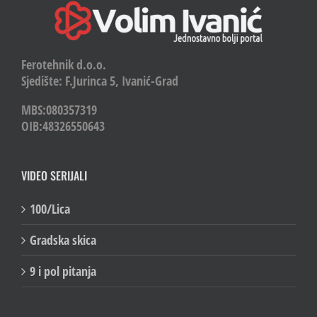
Ferotehnik d.o.o.
Sjedište: F.Jurinca 5, Ivanić-Grad
MBS:080357319
OIB:48326550643
VIDEO SERIJALI
100/Lica
Gradska skica
9 i pol pitanja