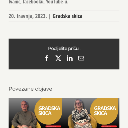
Ivanić, facebooku, YouTube-u.
20. travnja, 2023.
|
Gradska skica
Podijelite priču !
Facebook
X
LinkedIn
Email
Povezane objave