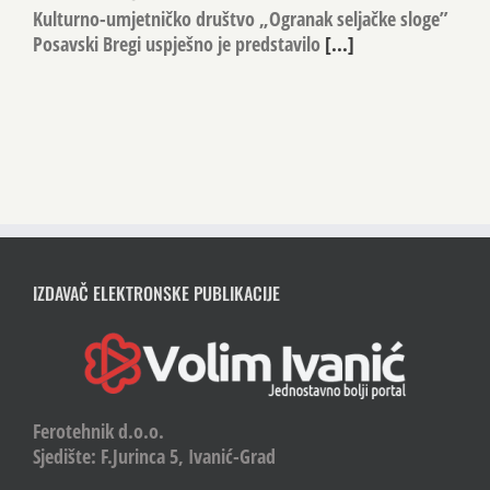
Kulturno-umjetničko društvo „Ogranak seljačke sloge”
Posavski Bregi uspješno je predstavilo
[...]
IZDAVAČ ELEKTRONSKE PUBLIKACIJE
Ferotehnik d.o.o.
Sjedište: F.Jurinca 5, Ivanić-Grad