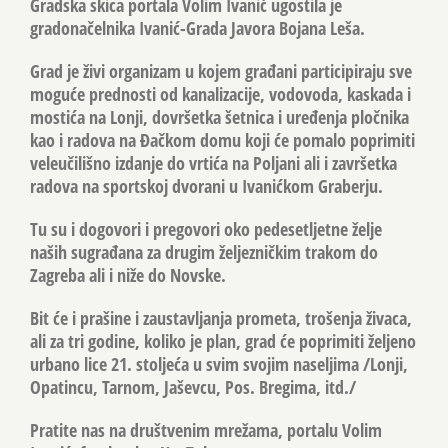
Gradska skica portala Volim Ivanić ugostila je
gradonačelnika Ivanić-Grada Javora Bojana Leša.
Grad je živi organizam u kojem građani participiraju sve
moguće prednosti od kanalizacije, vodovoda, kaskada i
mostića na Lonji, dovršetka šetnica i uređenja pločnika
kao i radova na Đačkom domu koji će pomalo poprimiti
veleučilišno izdanje do vrtića na Poljani ali i završetka
radova na sportskoj dvorani u Ivanićkom Graberju.
Tu su i dogovori i pregovori oko pedesetljetne želje
naših sugrađana za drugim željezničkim trakom do
Zagreba ali i niže do Novske.
Bit će i prašine i zaustavljanja prometa, trošenja živaca,
ali za tri godine, koliko je plan, grad će poprimiti željeno
urbano lice 21. stoljeća u svim svojim naseljima /Lonji,
Opatincu, Tarnom, Jaševcu, Pos. Bregima, itd./
Pratite nas na društvenim mrežama, portalu Volim