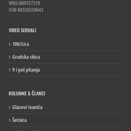
MBS:080357319
OIB:48326550643
VIDEO SERIJALI
100/Lica
Gradska skica
9 i pol pitanja
KOLUMNE & ČLANCI
Glasovi Ivanića
Šetnica