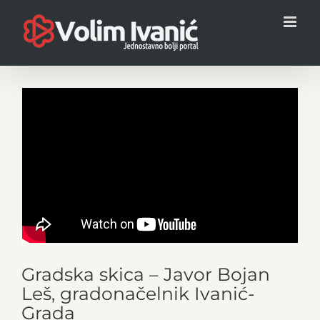
Skip
to
content
Gradska skica – Javor Bojan
Leš, gradonačelnik Ivanić-
Grada