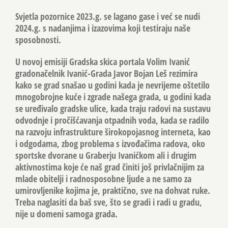
Svjetla pozornice 2023.g. se lagano gase i već se nudi
2024.g. s nadanjima i izazovima koji testiraju naše
sposobnosti.
U novoj emisiji Gradska skica portala Volim Ivanić
gradonačelnik Ivanić-Grada Javor Bojan Leš rezimira
kako se grad snašao u godini kada je nevrijeme oštetilo
mnogobrojne kuće i zgrade našega grada, u godini kada
se uređivalo gradske ulice, kada traju radovi na sustavu
odvodnje i pročišćavanja otpadnih voda, kada se radilo
na razvoju infrastrukture širokopojasnog interneta, kao
i odgodama, zbog problema s izvođačima radova, oko
sportske dvorane u Graberju Ivanićkom ali i drugim
aktivnostima koje će naš grad činiti još privlačnijim za
mlade obitelji i radnosposobne ljude a ne samo za
umirovljenike kojima je, praktično, sve na dohvat ruke.
Treba naglasiti da baš sve, što se gradi i radi u gradu,
nije u domeni samoga grada.