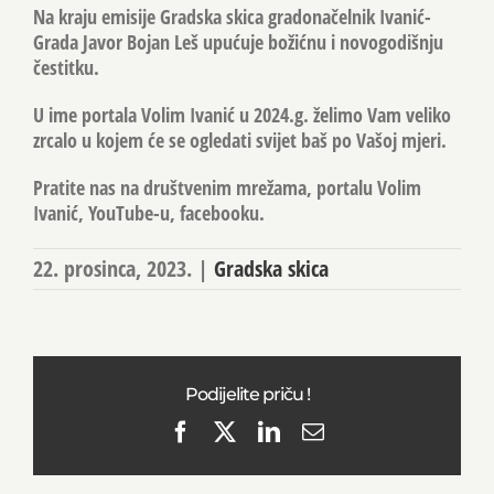
Na kraju emisije Gradska skica gradonačelnik Ivanić-
Grada Javor Bojan Leš upućuje božićnu i novogodišnju
čestitku.
U ime portala Volim Ivanić u 2024.g. želimo Vam veliko
zrcalo u kojem će se ogledati svijet baš po Vašoj mjeri.
Pratite nas na društvenim mrežama, portalu Volim
Ivanić, YouTube-u, facebooku.
22. prosinca, 2023.
|
Gradska skica
Podijelite priču !
Facebook
X
LinkedIn
Email