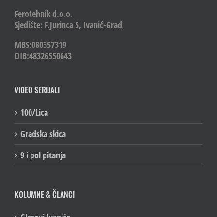
Ferotehnik d.o.o.
Sjedište: F.Jurinca 5, Ivanić-Grad
MBS:080357319
OIB:48326550643
VIDEO SERIJALI
100/Lica
Gradska skica
9 i pol pitanja
KOLUMNE & ČLANCI
Glasovi Ivanića