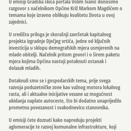
U emisiji Gradska skica portala Volim Ivanić donosimo
razgovor s načelnikom Općine Križ Markom Magdićem o
temama koje izravno oblikuju kvalitetu života u ovoj
zajednici.
U središtu priloga je skorašnji završetak kapitalnog
projekta izgradnje Dječjeg vrtića, jedne od ključnih
investicija u sklopu demografskih mjera usmjerenih na
mlade obitelji. Načelnik pritom govori i o širem paketu
mjera kojima Općina nastoji potaknuti ostanak i
dolazak mladih.
Dotaknuli smo se i gospodarskih tema, prije svega
razvoja poduzetničke zone kao važnog motora lokalnog
rasta, ali i aktualne inicijative vezane uz mogućnost
ukidanja naplate autoceste, što bi dodatno unaprijedilo
prometnu povezanost i svakodnevicu stanovnika.
U emisiji ćete doznati kako napreduju projekti
aglomeracije te razvoj komunalne infrastrukture, koji