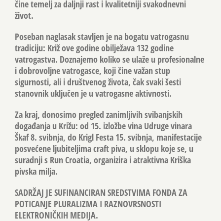
čine temelj za daljnji rast i kvalitetniji svakodnevni
život.
Poseban naglasak stavljen je na bogatu vatrogasnu
tradiciju: Križ ove godine obilježava 132 godine
vatrogastva. Doznajemo koliko se ulaže u profesionalne
i dobrovoljne vatrogasce, koji čine važan stup
sigurnosti, ali i društvenog života, čak svaki šesti
stanovnik uključen je u vatrogasne aktivnosti.
Za kraj, donosimo pregled zanimljivih svibanjskih
događanja u Križu: od 15. izložbe vina Udruge vinara
Škaf 8. svibnja, do Krigl Festa 15. svibnja, manifestacije
posvećene ljubiteljima craft piva, u sklopu koje se, u
suradnji s Run Croatia, organizira i atraktivna Kriška
pivska milja.
SADRŽAJ JE SUFINANCIRAN SREDSTVIMA FONDA ZA
POTICANJE PLURALIZMA I RAZNOVRSNOSTI
ELEKTRONIČKIH MEDIJA.