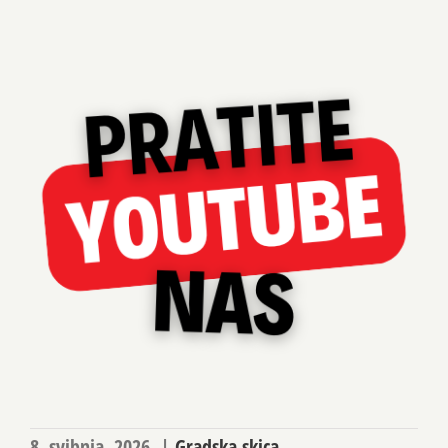
8. svibnja, 2026.
|
Gradska skica