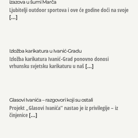
izazova u šumi Marča
Ljubitelji outdoor sportova i ove će godine doći na svoje
[...]
Izložba karikatura u Ivanić-Gradu
Izložba karikatura Ivanić-Grad ponovno donosi
vrhunsku svjetsku karikaturu u naš
[...]
Glasovi Ivanića – razgovori koji su ostali
Projekt „Glasovi Ivanića“ nastao je iz privilegije – iz
činjenice
[...]