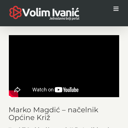
Skip
to
content
Marko Magdić – načelnik
Općine Križ