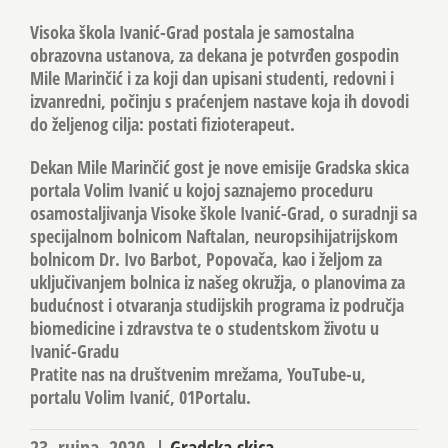
Visoka škola Ivanić-Grad postala je samostalna
obrazovna ustanova, za dekana je potvrđen gospodin
Mile Marinčić i za koji dan upisani studenti, redovni i
izvanredni, počinju s praćenjem nastave koja ih dovodi
do željenog cilja: postati fizioterapeut.
Dekan Mile Marinčić gost je nove emisije Gradska skica
portala Volim Ivanić u kojoj saznajemo proceduru
osamostaljivanja Visoke škole Ivanić-Grad, o suradnji sa
specijalnom bolnicom Naftalan, neuropsihijatrijskom
bolnicom Dr. Ivo Barbot, Popovača, kao i željom za
uključivanjem bolnica iz našeg okružja, o planovima za
budućnost i otvaranja studijskih programa iz područja
biomedicine i zdravstva te o studentskom životu u
Ivanić-Gradu
Pratite nas na društvenim mrežama, YouTube-u,
portalu Volim Ivanić, 01Portalu.
23. rujna, 2020.
|
Gradska skica