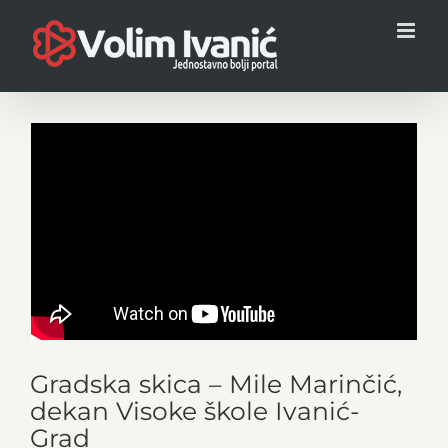
Skip
to
content
Gradska skica – Mile Marinčić,
dekan Visoke škole Ivanić-
Grad