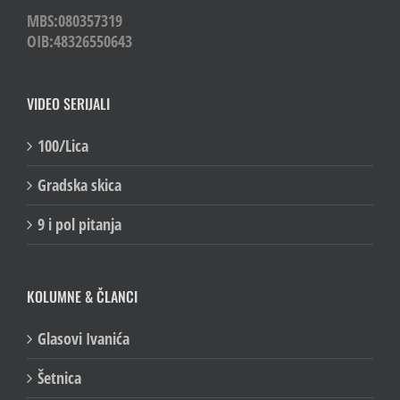
MBS:080357319
OIB:48326550643
VIDEO SERIJALI
100/Lica
Gradska skica
9 i pol pitanja
KOLUMNE & ČLANCI
Glasovi Ivanića
Šetnica