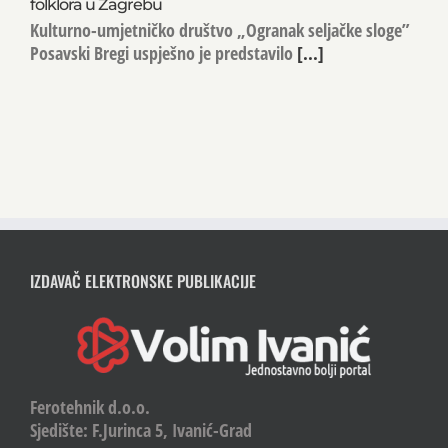
folklora u Zagrebu
Kulturno-umjetničko društvo „Ogranak seljačke sloge”
Posavski Bregi uspješno je predstavilo
[...]
IZDAVAČ ELEKTRONSKE PUBLIKACIJE
Ferotehnik d.o.o.
Sjedište: F.Jurinca 5, Ivanić-Grad