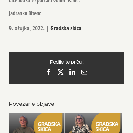
facebooku te portalu Volim Ivanić.
Jadranko Bitenc
9. ožujka, 2022.
|
Gradska skica
Podijelite priču !
Facebook
X
LinkedIn
Email
Povezane objave