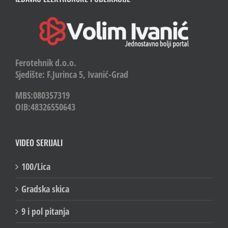
Ferotehnik d.o.o.
Sjedište: F.Jurinca 5, Ivanić-Grad
MBS:080357319
OIB:48326550643
VIDEO SERIJALI
100/Lica
Gradska skica
9 i pol pitanja