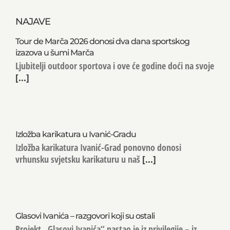
NAJAVE
Tour de Marča 2026 donosi dva dana sportskog
izazova u šumi Marča
Ljubitelji outdoor sportova i ove će godine doći na svoje
[...]
Izložba karikatura u Ivanić-Gradu
Izložba karikatura Ivanić-Grad ponovno donosi
vrhunsku svjetsku karikaturu u naš
[...]
Glasovi Ivanića – razgovori koji su ostali
Projekt „Glasovi Ivanića“ nastao je iz privilegije – iz