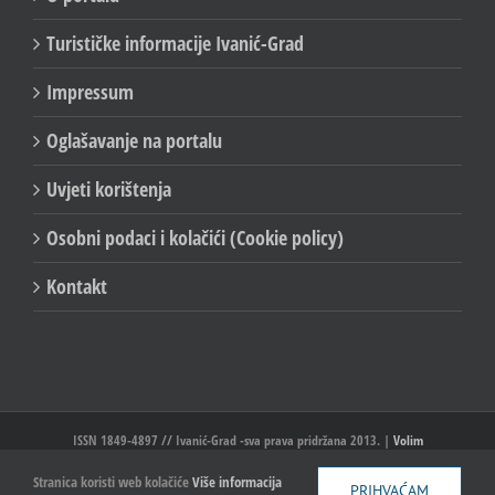
Turističke informacije Ivanić-Grad
Impressum
Oglašavanje na portalu
Uvjeti korištenja
Osobni podaci i kolačići (Cookie policy)
Kontakt
ISSN 1849-4897 // Ivanić-Grad -sva prava pridržana 2013. |
Volim
Ivanić//Ivanić-Grad
Stranica koristi web kolačiće
Više informacija
PRIHVAĆAM
Facebook
X
YouTube
Email