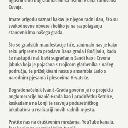
ugostili smo dogradonačelnika Ivanić-Grada Tomislava
Cuvaja.
Imate prigodu saznati kakav je njegov radni dan, što su
svakodnevne obveze i koliko je na raspolaganju
stanovnicima našega grada.
Što se gradskih manifestacije tiče, zanimalo nas je kako
teku pripreme za proslavu Dana grada i Bučijadu, kada
će nastupiti naš bivši sugrađanin Sandi kao i Crvena
jabuka koja je pojačana s trojicom glazbenika s našeg
područja, te priželjkivani nastup ansambla Lado s
narodnim pjesama i plesovima Hrvatske.
Dogradonačelnik Ivanić-Grada govorio je i o projektu
anglomeracije Ivanić-Grada kao i produžetku šetnice,
kaskadama na Lonji te razvoju poduzetničkog
inkubatora u realizaciji novih radnih mjesta.
Pratite nas na društvenim mrežama, YouTube kanalu,