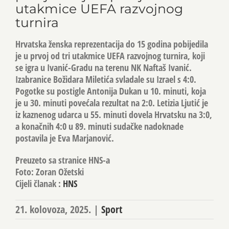
utakmice UEFA razvojnog
turnira
Hrvatska ženska reprezentacija do 15 godina pobijedila
je u prvoj od tri utakmice UEFA razvojnog turnira, koji
se igra u Ivanić-Gradu na terenu NK Naftaš Ivanić.
Izabranice Božidara Miletića svladale su Izrael s 4:0.
Pogotke su postigle Antonija Dukan u 10. minuti, koja
je u 30. minuti povećala rezultat na 2:0. Letizia Ljutić je
iz kaznenog udarca u 55. minuti dovela Hrvatsku na 3:0,
a konačnih 4:0 u 89. minuti sudačke nadoknade
postavila je Eva Marjanović.
Preuzeto sa stranice HNS-a
Foto: Zoran Ožetski
Cijeli članak :
HNS
21. kolovoza, 2025.
|
Sport