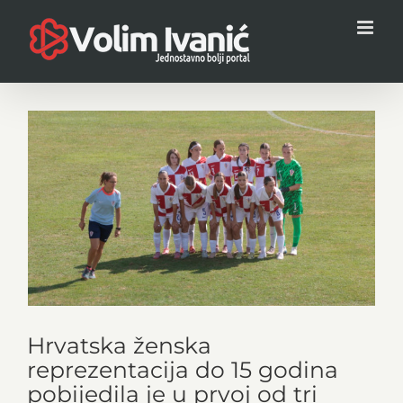
Skip
to
content
View
Larger
Image
Hrvatska ženska
reprezentacija do 15 godina
pobijedila je u prvoj od tri