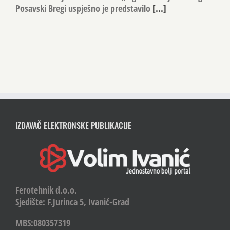
Posavski Bregi uspješno je predstavilo
[...]
IZDAVAČ ELEKTRONSKE PUBLIKACIJE
Ferotehnik d.o.o.
Sjedište: F.Jurinca 5, Ivanić-Grad
MBS:080357319