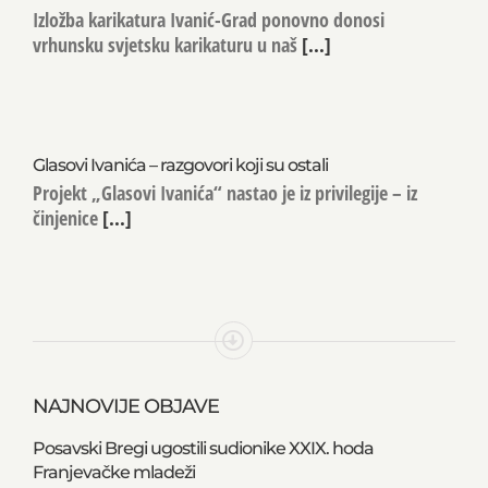
Izložba karikatura Ivanić-Grad ponovno donosi
vrhunsku svjetsku karikaturu u naš
[...]
Glasovi Ivanića – razgovori koji su ostali
Projekt „Glasovi Ivanića“ nastao je iz privilegije – iz
činjenice
[...]
NAJNOVIJE OBJAVE
Posavski Bregi ugostili sudionike XXIX. hoda
Franjevačke mladeži