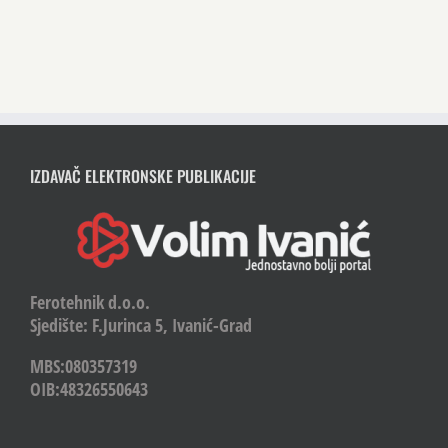
IZDAVAČ ELEKTRONSKE PUBLIKACIJE
Ferotehnik d.o.o.
Sjedište: F.Jurinca 5, Ivanić-Grad
MBS:080357319
OIB:48326550643