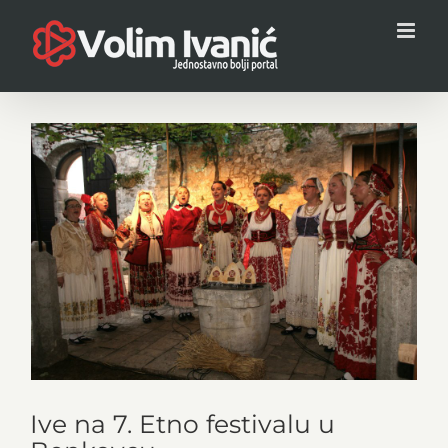
Skip
to
content
View
Larger
Image
Ive na 7. Etno festivalu u