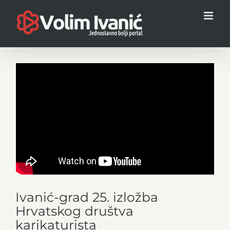
Skip
to
content
Ivanić-grad 25. izložba
Hrvatskog društva
karikaturista