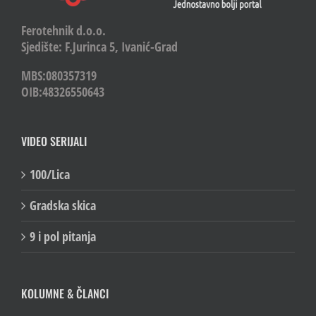
Ferotehnik d.o.o.
Sjedište: F.Jurinca 5, Ivanić-Grad
MBS:080357319
OIB:48326550643
VIDEO SERIJALI
100/Lica
Gradska skica
9 i pol pitanja
KOLUMNE & ČLANCI