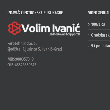
IZDAVAČ ELEKTRONSKE PUBLIKACIJE
VIDEO SERIJAL
100/Lica
Gradska sk
Ferotehnik d.o.o.
9 i pol pita
Sjedište: F.Jurinca 5, Ivanić-Grad
MBS:080357319
OIB:48326550643