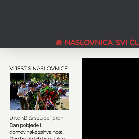
Skip
to
content
NASLOVNICA
SVI Č
VIJEST S NASLOVNICE
U Ivanić-Gradu obilježen
Dan pobjede i
domovinske zahvalnosti,
Dan hrvatskih branitelja i