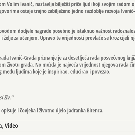
m Volim Ivanić, nastavlja bilježiti priče ljudi koji svojim radom o
govorima ostaje trajno zabilježeno jedno razdoblje razvoja Ivanić-
vodom dodjele nagrade posebno je istaknuo važnost radoznalos
 želje za učenjem. Upravo te vrijednosti provlače se kroz cijeli nj
rada Ivanić-Grada priznanje je za desetljeća rada posvećenog knji
nom životu grada. No možda je najveća vrijednost njegova rada čin
g među ljudima koje je inspirirao, educirao i povezao.
i živ.”
opisuje i čovjeka i životno djelo Jadranka Bitenca.
a
,
Video