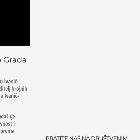
o Grada
u Ivanić-
itelj brojnih
a Ivanić-
tadašnje
vnost i
a prema
PRATITE NAS NA DRUŠTVENIM