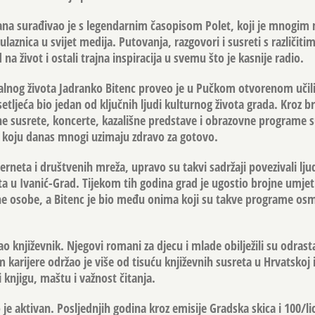
ana surađivao je s legendarnim časopisom Polet, koji je mnogim
laznica u svijet medija. Putovanja, razgovori i susreti s različiti
na život i ostali trajna inspiracija u svemu što je kasnije radio.
alnog života Jadranko Bitenc proveo je u Pučkom otvorenom učili
esetljeća bio jedan od ključnih ljudi kulturnog života grada. Kroz b
ne susrete, koncerte, kazališne predstave i obrazovne programe s
e koju danas mnogi uzimaju zdravo za gotovo.
terneta i društvenih mreža, upravo su takvi sadržaji povezivali ljud
ta u Ivanić-Grad. Tijekom tih godina grad je ugostio brojne umjet
vne osobe, a Bitenc je bio među onima koji su takve programe osmiš
ao književnik. Njegovi romani za djecu i mlade obilježili su odrast
om karijere održao je više od tisuću književnih susreta u Hrvatskoj
i knjigu, maštu i važnost čitanja.
je aktivan. Posljednjih godina kroz emisije Gradska skica i 100/li