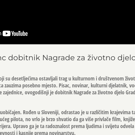
c dobitnik Nagrade za životno djel
ji su desetljećima ostavljali trag u kulturnom i društvenom život
a zauzima posebno mjesto. Pisac, novinar, kulturni djelatnik, vod
e zajednice, ovogodišnji je dobitnik Nagrade za životno djelo Grad
 uobičajen. Rođen u Sloveniji, odrastao je u različitim krajevima 
ćeg pilota, no vrlo je brzo shvatio da ga više privlače film, knjiže
ijera. Upravo ga je ta radoznalost prema ljudima i svijetu odvel
evnosti i kasnije prema novinarstvu.