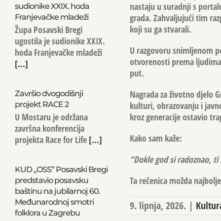
nastaju u suradnji s portalo
sudionike XXIX. hoda
grada. Zahvaljujući tim raz
Franjevačke mladeži
koji su ga stvarali.
Župa Posavski Bregi
ugostila je sudionike XXIX.
U razgovoru snimljenom po
hoda Franjevačke mladeži
otvorenosti prema ljudima i
[...]
put.
Nagrada za životno djelo G
Završio dvogodišnji
kulturi, obrazovanju i jav
projekt RACE 2
kroz generacije ostavio tra
U Mostaru je održana
završna konferencija
Kako sam kaže:
projekta Race for Life
[...]
“Dokle god si radoznao, ti s
KUD „OSS” Posavski Bregi
Ta rečenica možda najbolje 
predstavio posavsku
baštinu na jubilarnoj 60.
Međunarodnoj smotri
9. lipnja, 2026.
|
Kultur
folklora u Zagrebu