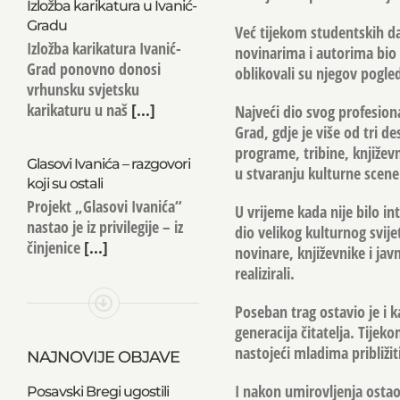
Izložba karikatura u Ivanić-
Gradu
Već tijekom studentskih d
Izložba karikatura Ivanić-
novinarima i autorima bio u
Grad ponovno donosi
oblikovali su njegov pogled 
vrhunsku svjetsku
karikaturu u naš
[...]
Najveći dio svog profesion
Grad, gdje je više od tri d
programe, tribine, književ
Glasovi Ivanića – razgovori
u stvaranju kulturne scen
koji su ostali
Projekt „Glasovi Ivanića“
U vrijeme kada nije bilo in
nastao je iz privilegije – iz
dio velikog kulturnog svije
činjenice
[...]
novinare, književnike i ja
realizirali.
Poseban trag ostavio je i k
generacija čitatelja. Tijek
nastojeći mladima približit
NAJNOVIJE OBJAVE
I nakon umirovljenja ostao 
Posavski Bregi ugostili