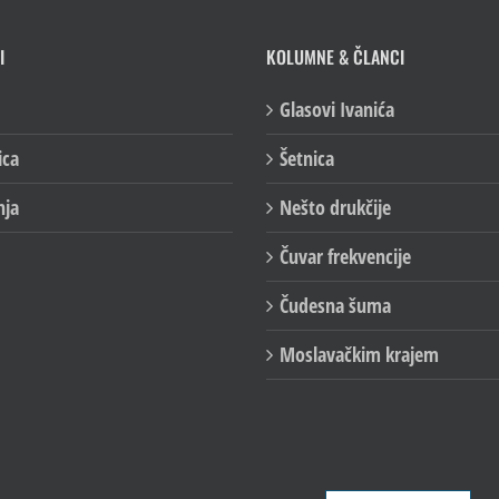
I
KOLUMNE & ČLANCI
Glasovi Ivanića
ica
Šetnica
nja
Nešto drukčije
Čuvar frekvencije
Čudesna šuma
Moslavačkim krajem