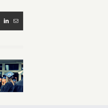
book
X
LinkedIn
Email