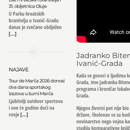
31. obljetnica Oluje
U Parku hrvatskih
branitelja u Ivanić-Gradu
danas je svečano obilježen
[...]
Jadranko Biten
Ivanić-Grada
NAJAVE
Kada se govori o ljudima ko
Tour de Marča 2026 donosi
Grada, ime Jadranka Bitenc
dva dana sportskog
programa i kroničar lokaln
izazova u šumi Marča
Grada.
Ljubitelji outdoor sportova
i ove će godine doći na
Njegov životni put nije bio
svoje
[...]
države, školovao se za budu
novinarstvo nego vojna kar
studiju komparativne knjiž