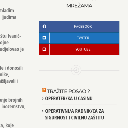
MREŽAMA
 mladim
m ljudima
FACEBOOK
štu Ivanić-
TWITER
rojne
udjelovao je
YOUTUBE
e i donosili
nike,
ljavali i
TRAŽITE POSAO ?
OPERATER/KA U CASINU
anje brojnih
 i inozemstvu,
OPERATIVNI/A RADNIK/CA ZA
SIGURNOST I CIVILNU ZAŠTITU
ca, koje