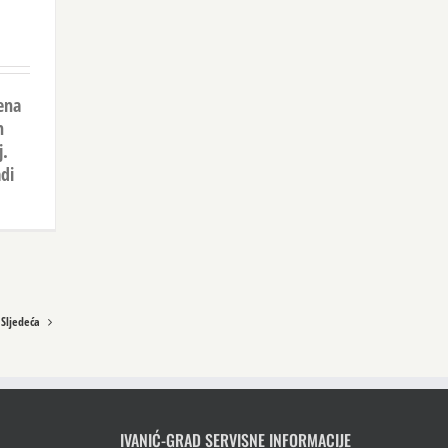
ena
h
j.
adi
Sljedeća
IVANIĆ-GRAD SERVISNE INFORMACIJE