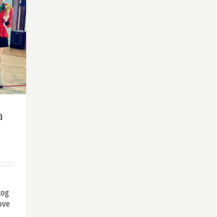
a
kog
ove