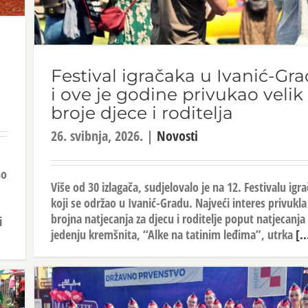
Festival igračaka u Ivanić-Gr
i ove je godine privukao velik
broje djece i roditelja
26. svibnja, 2026.
|
Novosti
no
Više od 30 izlagača, sudjelovalo je na 12. Festivalu igr
koji se održao u Ivanić-Gradu. Najveći interes privukla
brojna natjecanja za djecu i roditelje poput natjecanja
i
jedenju kremšnita, “Alke na tatinim leđima”, utrka
[..