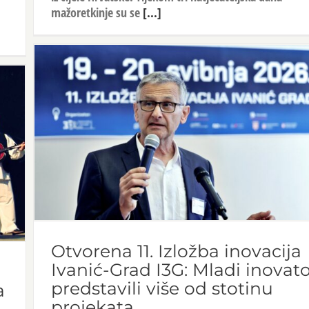
mažoretkinje su se
[...]
Otvorena 11. Izložba inovacija
Ivanić-Grad I3G: Mladi inovato
a
predstavili više od stotinu
a
projekata