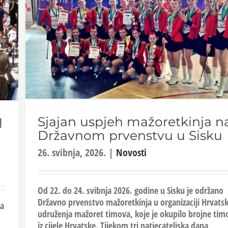
Sjajan uspjeh mažoretkinja n
l
Državnom prvenstvu u Sisku
26. svibnja, 2026.
|
Novosti
Od 22. do 24. svibnja 2026. godine u Sisku je održano
Državno prvenstvo mažoretkinja u organizaciji Hrvats
ka
udruženja mažoret timova, koje je okupilo brojne tim
iz cijele Hrvatske. Tijekom tri natjecateljska dana