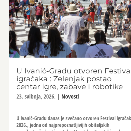
U Ivanić-Gradu otvoren Festiva
igračaka : Zelenjak postao
centar igre, zabave i robotike
23. svibnja, 2026.
|
Novosti
U Ivanić-Gradu danas je svečano otvoren Festival igrača
2026., jedna od najprepoznatljivijih obiteljskih