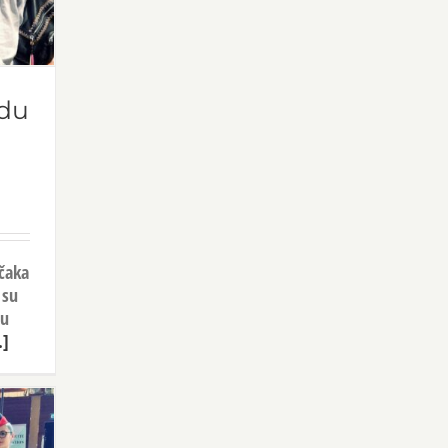
adu
ačaka
 su
 u
.]