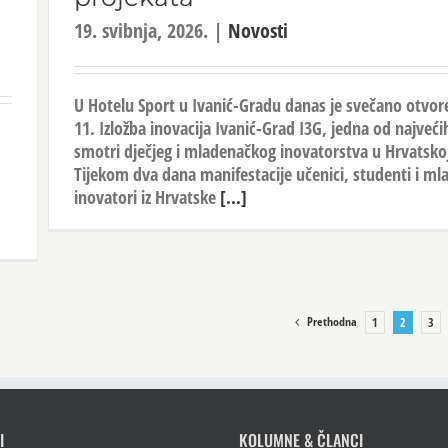
19. svibnja, 2026.
|
Novosti
U Hotelu Sport u Ivanić-Gradu danas je svečano otvor
11. Izložba inovacija Ivanić-Grad I3G, jedna od najveći
smotri dječjeg i mladenačkog inovatorstva u Hrvatsko
Tijekom dva dana manifestacije učenici, studenti i ml
inovatori iz Hrvatske
[...]
Prethodna
1
2
3
I
KOLUMNE & ČLANCI