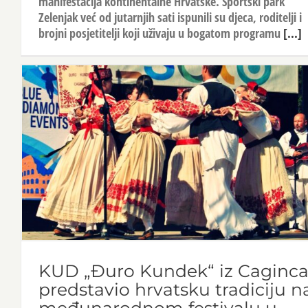
manifestacija kontinentalne Hrvatske. Sportski park
Zelenjak već od jutarnjih sati ispunili su djeca, roditelji i
brojni posjetitelji koji uživaju u bogatom programu
[...]
KUD „Đuro Kundek“ iz Caginc
predstavio hrvatsku tradiciju n