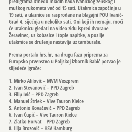
predigrama između mladih nada ivanićkog ženskog i
muškog rukometa već od 15 sati. Utakmica započinje u
19 sati, a ulaznice su rasprodane na blagajni POU Ivanić-
Grad 4. siječnja u nekoliko sati. Oni koji ih nemaju, moći
će utakmicu gledati na video zidu ispred dvorane
Žeravinec, uz kobasice i tople napitke, a poslije
utakmice se druženje nastavlja uz tamburaše.
Prema portalu hrs.hr, na drugu fazu priprema za
Europsko prvenstvo u Poljskoj izbornik Babić pozvao je
slijedeće igrače:
1. Mirko Alilović – MVM Veszprem
2. Ivan Stevanović – PPD Zagreb
3. Filip Ivić – PPD Zagreb
4. Manuel Štrlek – Vive Tauron Kielce
5. Antonio Kovačević – PPD Zagreb
6. Ivan Čupić – Vive Tauron Kielce
7. Zlatko Horvat – PPD Zagreb
8. Ilija Brozović – HSV Hamburg