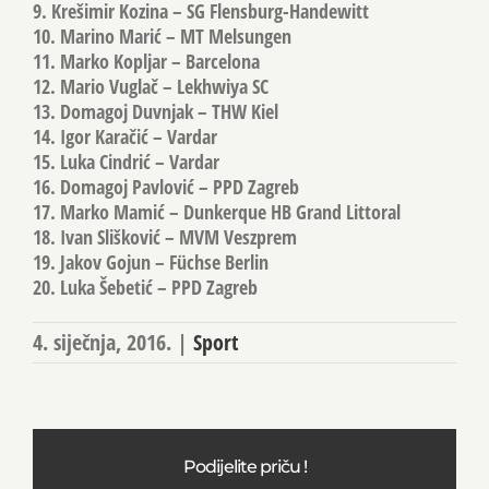
9. Krešimir Kozina – SG Flensburg-Handewitt
10. Marino Marić – MT Melsungen
11. Marko Kopljar – Barcelona
12. Mario Vuglač – Lekhwiya SC
13. Domagoj Duvnjak – THW Kiel
14. Igor Karačić – Vardar
15. Luka Cindrić – Vardar
16. Domagoj Pavlović – PPD Zagreb
17. Marko Mamić – Dunkerque HB Grand Littoral
18. Ivan Slišković – MVM Veszprem
19. Jakov Gojun – Füchse Berlin
20. Luka Šebetić – PPD Zagreb
4. siječnja, 2016.
|
Sport
Podijelite priču !