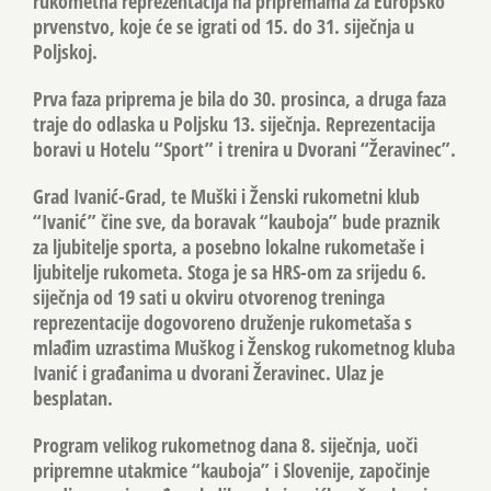
rukometna reprezentacija na pripremama za Europsko
prvenstvo, koje će se igrati od 15. do 31. siječnja u
Poljskoj.
Prva faza priprema je bila do 30. prosinca, a druga faza
traje do odlaska u Poljsku 13. siječnja. Reprezentacija
boravi u Hotelu “Sport” i trenira u Dvorani “Žeravinec”.
Grad Ivanić-Grad, te Muški i Ženski rukometni klub
“Ivanić” čine sve, da boravak “kauboja” bude praznik
za ljubitelje sporta, a posebno lokalne rukometaše i
ljubitelje rukometa. Stoga je sa HRS-om za srijedu 6.
siječnja od 19 sati u okviru otvorenog treninga
reprezentacije dogovoreno druženje rukometaša s
mlađim uzrastima Muškog i Ženskog rukometnog kluba
Ivanić i građanima u dvorani Žeravinec. Ulaz je
besplatan.
Program velikog rukometnog dana 8. siječnja, uoči
pripremne utakmice “kauboja” i Slovenije, započinje