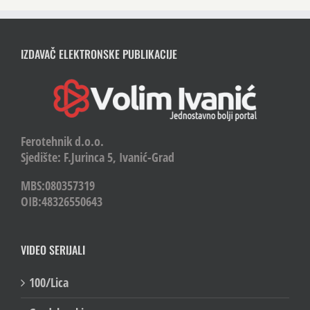
IZDAVAČ ELEKTRONSKE PUBLIKACIJE
Ferotehnik d.o.o.
Sjedište: F.Jurinca 5, Ivanić-Grad
MBS:080357319
OIB:48326550643
VIDEO SERIJALI
100/Lica