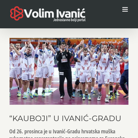
Skip
to
content
View
Larger
Image
“KAUBOJI” U IVANIĆ-GRADU
Od 26. prosinca je u Ivanić-Gradu hrvatska muška