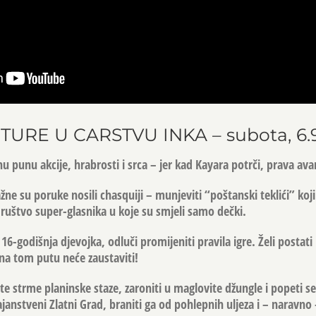
URE U CARSTVU INKA – subota, 6.9.
u punu akcije, hrabrosti i srca – jer kad Kayara potrči, prava ava
e su poruke nosili chasquiji – munjeviti “poštanski teklići” koji 
 društvo super-glasnika u koje su smjeli samo dečki.
 16-godišnja djevojka, odluči promijeniti pravila igre. Želi postati
 na tom putu neće zaustaviti!
te strme planinske staze, zaroniti u maglovite džungle i popeti se
ajanstveni Zlatni Grad, braniti ga od pohlepnih uljeza i – naravno 