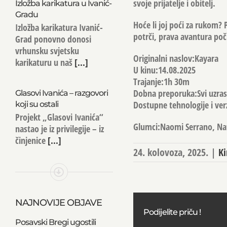
svoje prijatelje i obitelj.
Izložba karikatura u Ivanić-
Gradu
Hoće li joj poći za rukom? 
Izložba karikatura Ivanić-
potrči, prava avantura poč
Grad ponovno donosi
vrhunsku svjetsku
Originalni naslov:Kayara
karikaturu u naš
[...]
U kinu:14.08.2025
Trajanje:1h 30m
Dobna preporuka:Svi uzras
Glasovi Ivanića – razgovori
Dostupne tehnologije i ve
koji su ostali
Projekt „Glasovi Ivanića“
Glumci:Naomi Serrano, Nat
nastao je iz privilegije – iz
činjenice
[...]
24. kolovoza, 2025.
|
Ki
NAJNOVIJE OBJAVE
Podijelite priču !
Posavski Bregi ugostili