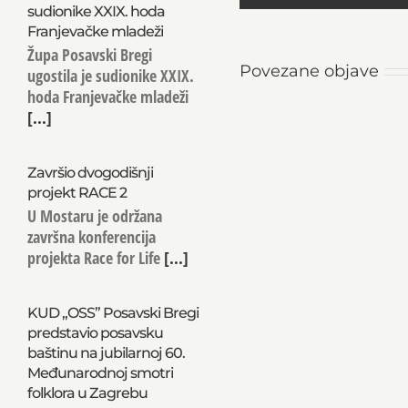
sudionike XXIX. hoda
Franjevačke mladeži
Župa Posavski Bregi
Povezane objave
ugostila je sudionike XXIX.
hoda Franjevačke mladeži
[...]
Završio dvogodišnji
projekt RACE 2
U Mostaru je održana
završna konferencija
projekta Race for Life
[...]
KUD „OSS” Posavski Bregi
predstavio posavsku
baštinu na jubilarnoj 60.
Međunarodnoj smotri
folklora u Zagrebu