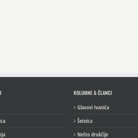
I
KOLUMNE & ČLANCI
Glasovi Ivanića
ica
Šetnica
nja
Nešto drukčije