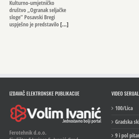
Kulturno-umjetničko
društvo „Ogranak seljačke
sloge” Posavski Bregi
uspješno je predstavilo
[...]
IZDAVAČ ELEKTRONSKE PUBLIKACIJE
VIDEO SERIJAL
100/Lica
Gradska sk
Ferotehnik d.o.o.
9 i pol pita