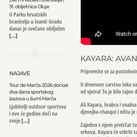
31. obljetnica Oluje
U Parku hrvatskih
branitelja u Ivanić-Gradu
danas je svečano obilježen
[...]
KAYARA: AVANT
Pripremite se za pustolovin
NAJAVE
U drevnom carstvu Inka važn
Tour de Marča 2026 donosi
od vjetra! To je bilo tajno
dva dana sportskog
izazova u šumi Marča
Ali Kayara, hrabra i snažna
Ljubitelji outdoor sportova
djevojka-chasqui i ništa je
i ove će godine doći na
svoje
[...]
Zajedno s njom pretrčat će
vrhova. Kayara će otkriti t