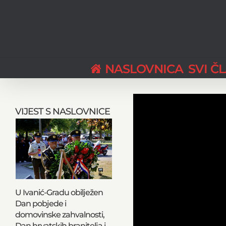
Skip
to
content
NASLOVNICA
SVI Č
VIJEST S NASLOVNICE
U Ivanić-Gradu obilježen
Dan pobjede i
domovinske zahvalnosti,
Dan hrvatskih branitelja i