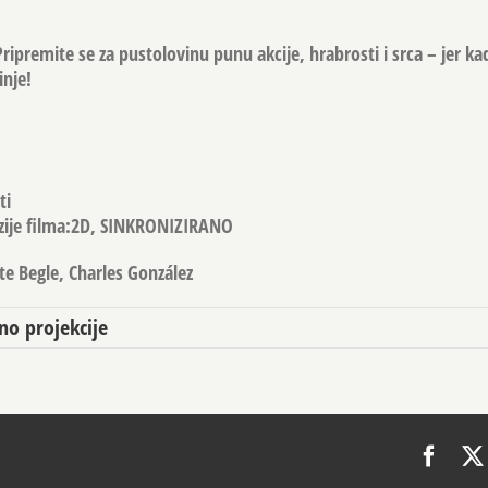
Pripremite se za pustolovinu punu akcije, hrabrosti i srca – jer k
inje!
ti
rzije filma:2D, SINKRONIZIRANO
e Begle, Charles González
no projekcije
Face