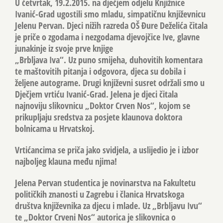
U četvrtak, 19.2.2015. na dječjem odjelu Knjižnice
Ivanić-Grad ugostili smo mladu, simpatičnu književnicu
Jelenu Pervan. Djeci nižih razreda OŠ Đure Deželića čitala
je priče o zgodama i nezgodama djevojčice Ive, glavne
junakinje iz svoje prve knjige
„Brbljava Iva“. Uz puno smijeha, duhovitih komentara
te maštovitih pitanja i odgovora, djeca su dobila i
željene autograme. Drugi književni susret održali smo u
Dječjem vrtiću Ivanić-Grad. Jelena je djeci čitala
najnoviju slikovnicu „Doktor Crven Nos“, kojom se
prikupljaju sredstva za posjete klaunova doktora
bolnicama u Hrvatskoj.
Vrtićancima se priča jako svidjela, a uslijedio je i izbor
najboljeg klauna među njima!
Jelena Pervan studentica je novinarstva na Fakultetu
političkih znanosti u Zagrebu i članica Hrvatskoga
društva književnika za djecu i mlade. Uz „Brbljavu Ivu“
te „Doktor Crveni Nos“ autorica je slikovnica o