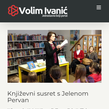
Skip
to
content
View
Larger
Image
Književni susret s Jelenom
Pervan