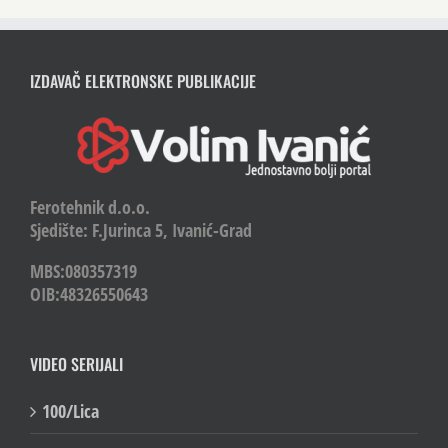
IZDAVAČ ELEKTRONSKE PUBLIKACIJE
Ferotehnik d.o.o.
Sjedište: F.Jurinca 5, Ivanić-Grad
MBS:080357319
OIB:48326550643
VIDEO SERIJALI
100/Lica