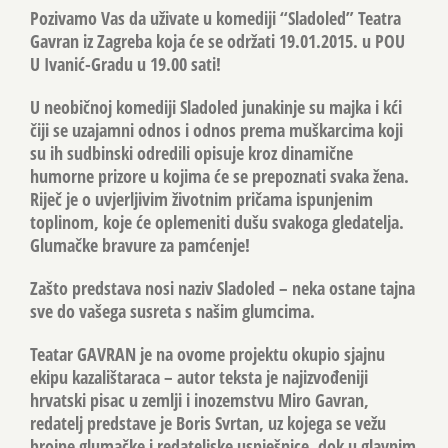
Pozivamo Vas da uživate u komediji “Sladoled” Teatra
Gavran iz Zagreba koja će se održati 19.01.2015. u POU
U Ivanić-Gradu u 19.00 sati!
U neobičnoj komediji Sladoled junakinje su majka i kći
čiji se uzajamni odnos i odnos prema muškarcima koji
su ih sudbinski odredili opisuje kroz dinamične
humorne prizore u kojima će se prepoznati svaka žena.
Riječ je o uvjerljivim životnim pričama ispunjenim
toplinom, koje će oplemeniti dušu svakoga gledatelja.
Glumačke bravure za pamćenje!
Zašto predstava nosi naziv Sladoled – neka ostane tajna
sve do vašega susreta s našim glumcima.
Teatar GAVRAN je na ovome projektu okupio sjajnu
ekipu kazalištaraca – autor teksta je najizvođeniji
hrvatski pisac u zemlji i inozemstvu Miro Gavran,
redatelj predstave je Boris Svrtan, uz kojega se vežu
brojne glumačke i redateljske uspješnice, dok u glavnim