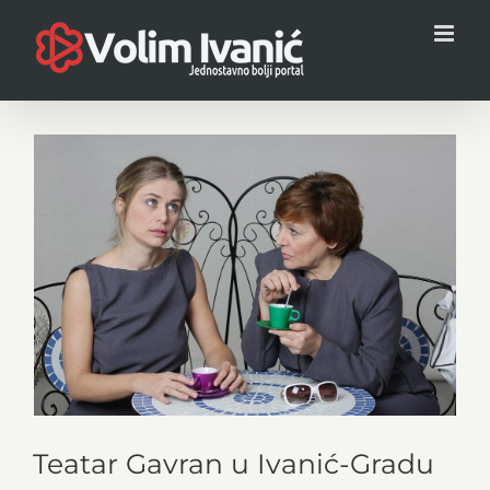
Skip
to
content
View
Larger
Image
Teatar Gavran u Ivanić-Gradu