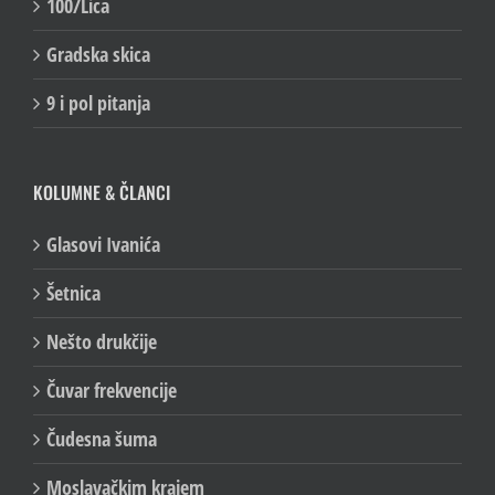
100/Lica
Gradska skica
9 i pol pitanja
KOLUMNE & ČLANCI
Glasovi Ivanića
Šetnica
Nešto drukčije
Čuvar frekvencije
Čudesna šuma
Moslavačkim krajem