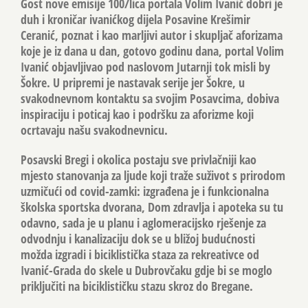
Gost nove emisije 100/lica portala Volim Ivanić dobri je
duh i kroničar ivanićkog dijela Posavine Krešimir
Ceranić, poznat i kao marljivi autor i skupljač aforizama
koje je iz dana u dan, gotovo godinu dana, portal Volim
Ivanić objavljivao pod naslovom Jutarnji tok misli by
Šokre. U pripremi je nastavak serije jer Šokre, u
svakodnevnom kontaktu sa svojim Posavcima, dobiva
inspiraciju i poticaj kao i podršku za aforizme koji
ocrtavaju našu svakodnevnicu.
Posavski Bregi i okolica postaju sve privlačniji kao
mjesto stanovanja za ljude koji traže suživot s prirodom
uzmičući od covid-zamki: izgrađena je i funkcionalna
školska sportska dvorana, Dom zdravlja i apoteka su tu
odavno, sada je u planu i aglomeracijsko rješenje za
odvodnju i kanalizaciju dok se u bližoj budućnosti
možda izgradi i biciklistička staza za rekreativce od
Ivanić-Grada do skele u Dubrovčaku gdje bi se moglo
priključiti na biciklističku stazu skroz do Bregane.