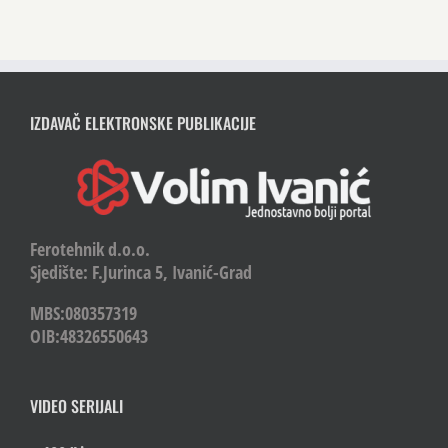
IZDAVAČ ELEKTRONSKE PUBLIKACIJE
Ferotehnik d.o.o.
Sjedište: F.Jurinca 5, Ivanić-Grad
MBS:080357319
OIB:48326550643
VIDEO SERIJALI