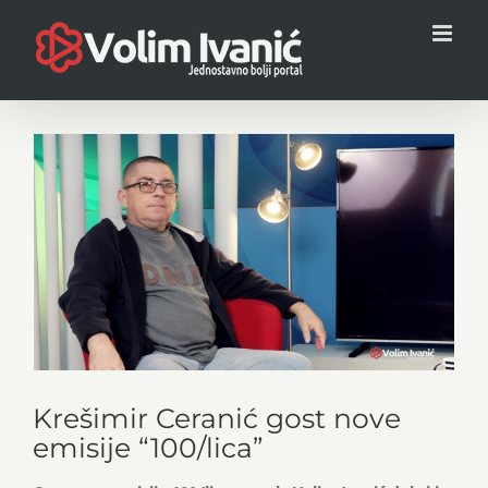
Skip
to
content
View
Larger
Image
Krešimir Ceranić gost nove
emisije “100/lica”