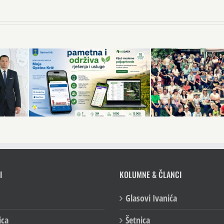
I
KOLUMNE & ČLANCI
Glasovi Ivanića
ica
Šetnica