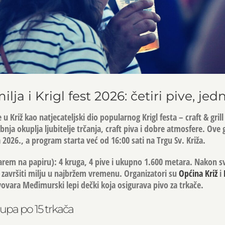
lja i Krigl fest 2026: četiri pive, jed
 u Križ kao natjecateljski dio popularnog Krigl festa – craft & grill
nja okuplja ljubitelje trčanja, craft piva i dobre atmosfere. Ove
a 2026.
, a program starta već od
16:00 sati
na
Trgu Sv. Križa
.
arem na papiru):
4 kruga, 4 pive i ukupno 1.600 metara
. Nakon s
 je završiti milju u najbržem vremenu. Organizatori su
Općina Križ
i
ivovara
Međimurski lepi dečki
koja osigurava pivo za trkače.
grupa po 15 trkača