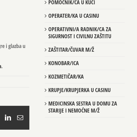
POMOĆNIK/CA U KUĆI
OPERATER/KA U CASINU
OPERATIVNI/A RADNIK/CA ZA
SIGURNOST I CIVILNU ZAŠTITU
re i glazba u
ZAŠTITAR/ČUVAR M/Ž
KONOBAR/ICA
a
.
KOZMETIČAR/KA
KRUPJE/KRUPJERKA U CASINU
MEDICINSKA SESTRA U DOMU ZA
STARIJE I NEMOĆNE M/Ž
book
X
LinkedIn
Email