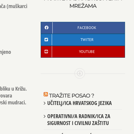
ača
(muškarci
MREŽAMA
FACEBOOK
TWITER
enjeno
YOUTUBE
bliku u Križu.
vovara
TRAŽITE POSAO ?
vski mudraci
.
UČITELJ/ICA HRVATSKOG JEZIKA
OPERATIVNI/A RADNIK/ICA ZA
SIGURNOST I CIVILNU ZAŠTITU