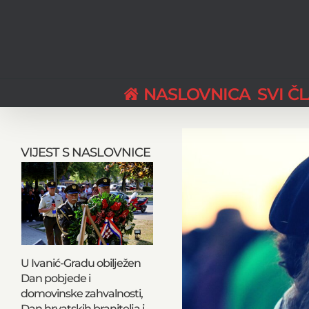
Skip
to
content
NASLOVNICA
SVI Č
View
Larger
VIJEST S NASLOVNICE
Image
U Ivanić-Gradu obilježen
Dan pobjede i
domovinske zahvalnosti,
Dan hrvatskih branitelja i