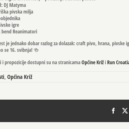
d: DJ Matyma
iška pivska milja
pobjednika
vske igre
k bend Reanimatori
fest je jednako dobar razlog za dolazak: craft pivo, hrana, pivske ig
 se 16. svibnja! 🍻
i i propozicije dostupni su na stranicama
Općine Križ
i
Run Croati
ti
,
Općina Križ
Face