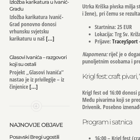
Izložba karikatura u Ivanić-
Utrka
Kriška pivska milja
s
Gradu
i žene), pri čemu se rezult
Izložba karikatura Ivanić-
Grad ponovno donosi
Startnina:
25 EUR
vrhunsku svjetsku
Lokacija:
Trg Sv. Križa
karikaturu u naš
[...]
Prijave:
TraceySport 
Napomena:
riječ je o doga
Glasovi Ivanića – razgovori
punoljetnim osobama i pr
koji su ostali
Projekt „Glasovi Ivanića“
Krigl fest: craft pivari
nastao je iz privilegije – iz
činjenice
[...]
Krigl fest od 16:00 donosi 
Među pivarima koji se pred
Drivenik
. Posebno iznenađ
Program i satnica
NAJNOVIJE OBJAVE
Posavski Bregi ugostili
16:00
– Krigl fest (cr