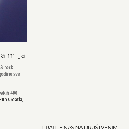
na milja
 & rock
 godine sve
vakih 400
Run Croatia
,
PRATITE NAS NA DRUŠTVENIM