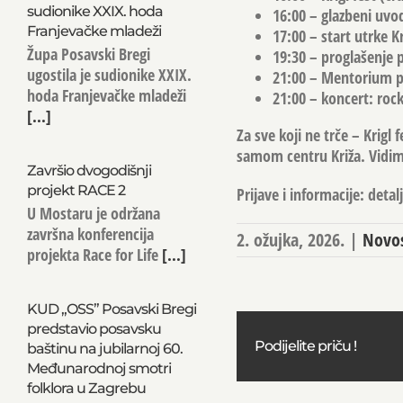
sudionike XXIX. hoda
16:00
– glazbeni uvo
Franjevačke mladeži
17:00
– start utrke Kr
Župa Posavski Bregi
19:30
– proglašenje 
ugostila je sudionike XXIX.
21:00
– Mentorium pi
hoda Franjevačke mladeži
21:00
– koncert: roc
[...]
Za sve koji ne trče – Krigl 
samom centru Križa. Vidimo
Završio dvogodišnji
projekt RACE 2
Prijave i informacije:
detalj
U Mostaru je održana
završna konferencija
2. ožujka, 2026.
|
Novos
projekta Race for Life
[...]
KUD „OSS” Posavski Bregi
predstavio posavsku
Podijelite priču !
baštinu na jubilarnoj 60.
Međunarodnoj smotri
folklora u Zagrebu