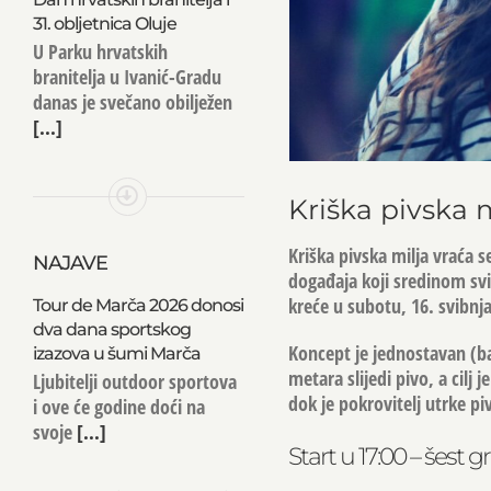
31. obljetnica Oluje
U Parku hrvatskih
branitelja u Ivanić-Gradu
danas je svečano obilježen
[...]
Kriška pivska mi
Kriška pivska milja
vraća se
NAJAVE
događaja koji sredinom svib
kreće u subotu,
16. svibnj
Tour de Marča 2026 donosi
dva dana sportskog
Koncept je jednostavan (b
izazova u šumi Marča
metara slijedi pivo, a cilj
Ljubitelji outdoor sportova
dok je pokrovitelj utrke p
i ove će godine doći na
svoje
[...]
Start u 17:00 – šest 