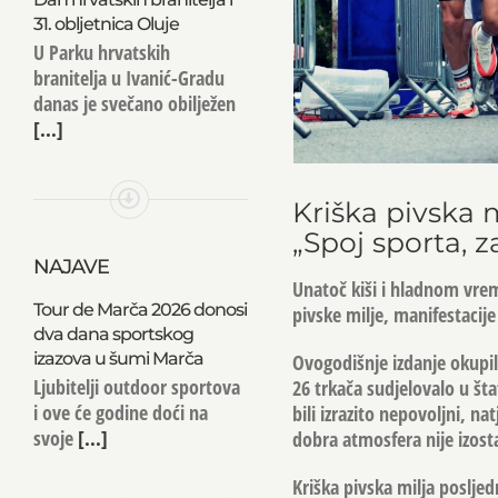
31. obljetnica Oluje
U Parku hrvatskih
branitelja u Ivanić-Gradu
danas je svečano obilježen
[...]
Kriška pivska m
„Spoj sporta, 
NAJAVE
Unatoč kiši i hladnom vr
Tour de Marča 2026 donosi
pivske milje, manifestacije 
dva dana sportskog
izazova u šumi Marča
Ovogodišnje izdanje okupil
Ljubitelji outdoor sportova
26 trkača sudjelovalo u št
i ove će godine doći na
bili izrazito nepovoljni, na
svoje
[...]
dobra atmosfera nije izosta
Kriška pivska milja posljed