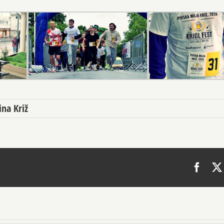
ina Križ
Face