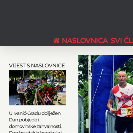
Skip
to
content
NASLOVNICA
SVI Č
View
Larger
VIJEST S NASLOVNICE
Image
U Ivanić-Gradu obilježen
Dan pobjede i
domovinske zahvalnosti,
Dan hrvatskih branitelja i