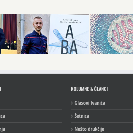
I
KOLUMNE & ČLANCI
Glasovi Ivanića
ica
Šetnica
nja
Nešto drukčije