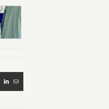
book
X
LinkedIn
Email