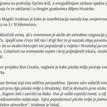
rograma na području Općine Križ, a ovogodišnjom utrkom ujedno je
koja će se održavati i u drugim gradovima diljem Hrvatske.
o Magdić
istaknuo je kako je manifestacija nastala kao svojevrsno
 na 5 i 10 kilometara.
klasičnih utrka, ali s vremenom je došlo do određene stagnacije
ču. Spojili smo Cross hill run i Krigl fest te je nastala ideja poveziv
mo da su ovakvi koncepti sve popularniji u svijetu i Hrvatskoj pa sm
u. S obzirom na vremenske uvjete i broj prijavljenih trkača, može
ić.
or projekta Run Croatia, naglasio je kako pivska milja postaje sve o
rka.
kao format koji ima odličnu perspektivu. Upravo zato odlučili s
uti prvu ligu pivske milje u Hrvatskoj. Križ je domaćin prve utrke, 
 Dugom Selu i završiti na Rabu. Ovo je veliki svjetski trend, a cilj
međunarodna natjecanja. Tajna popularnosti pivske milje je jedno
 dobre atmosfere“,
istaknuo je Sokač.