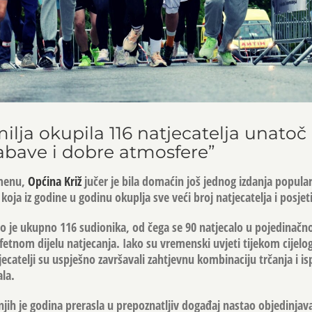
ilja okupila 116 natjecatelja unatoč k
zabave i dobre atmosfere”
emenu,
Općina Križ
jučer je bila domaćin još jednog izdanja popula
koja iz godine u godinu okuplja sve veći broj natjecatelja i posjeti
o je ukupno 116 sudionika, od čega se 90 natjecalo u pojedinačnoj
afetnom dijelu natjecanja. Iako su vremenski uvjeti tijekom cijel
tjecatelji su uspješno završavali zahtjevnu kombinaciju trčanja i isp
la.
njih je godina prerasla u prepoznatljiv događaj nastao objedinjav