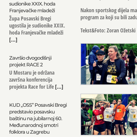
sudionike XXIX. hoda
Nakon sportskog dijela mani
Franjevačke mladeži
program za koji su bili za
Župa Posavski Bregi
ugostila je sudionike XXIX.
Tekst&Foto: Zoran Ožetski
hoda Franjevačke mladeži
[...]
Završio dvogodišnji
projekt RACE 2
U Mostaru je održana
završna konferencija
projekta Race for Life
[...]
KUD „OSS” Posavski Bregi
predstavio posavsku
baštinu na jubilarnoj 60.
Međunarodnoj smotri
folklora u Zagrebu