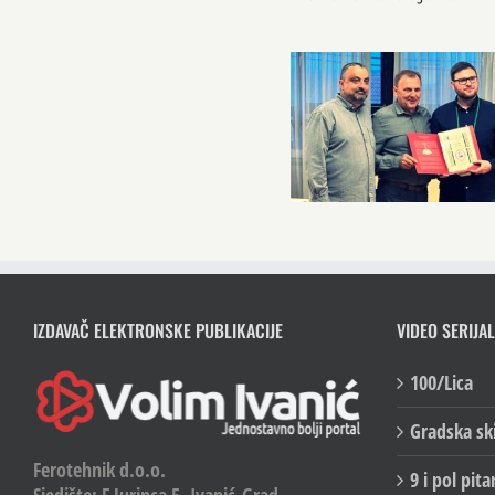
IZDAVAČ ELEKTRONSKE PUBLIKACIJE
VIDEO SERIJAL
100/Lica
Gradska sk
Ferotehnik d.o.o.
9 i pol pita
Sjedište: F.Jurinca 5, Ivanić-Grad