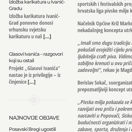
Izložba karikatura u Ivanić-
sportskih i festivalskih p
Gradu
hrvatska liga pivske milje 
Izložba karikatura Ivanić-
Grad ponovno donosi
Načelnik Općine Križ Mark
vrhunsku svjetsku
nekadašnjeg koncepta utrka
karikaturu u naš
[...]
„Imali smo dugu tradiciju 
pokušali osvježiti cijelu pri
Glasovi Ivanića – razgovori
ljubitelja craft piva. Vidi
koji su ostali
ozbiljno krenuti u ovu prič
Projekt „Glasovi Ivanića“
zadovoljni“,
rekao je Magd
nastao je iz privilegije – iz
činjenice
[...]
Berislav Sokač
, suorganizat
prepoznatljiviji koncept ut
„Pivska milja pokazala se 
razvijati ovu priču i pokren
nastaviti u Popovači, Sisku,
NAJNOVIJE OBJAVE
budućnosti organizirati i 
zabave, sporta, druženja i
Posavski Bregi ugostili