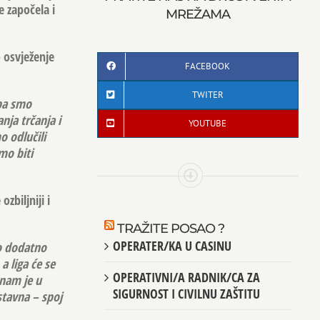
 započela i
MREŽAMA
 osvježenje
FACEBOOK
TWITER
 pa smo
anja trčanja i
YOUTUBE
o odlučili
mo biti
zbiljniji i
TRAŽITE POSAO ?
OPERATER/KA U CASINU
mo dodatno
a liga će se
OPERATIVNI/A RADNIK/CA ZA
 nam je u
SIGURNOST I CIVILNU ZAŠTITU
stavna – spoj