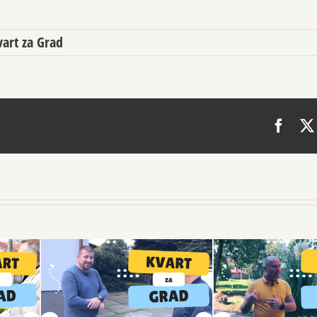
vart za Grad
Face