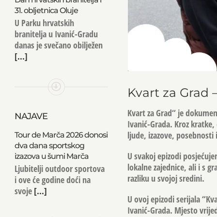
31. obljetnica Oluje
U Parku hrvatskih
branitelja u Ivanić-Gradu
danas je svečano obilježen
[...]
Kvart za Grad 
Kvart za Grad“ je dokument
NAJAVE
Ivanić-Grada. Kroz kratke
ljude, izazove, posebnosti
Tour de Marča 2026 donosi
dva dana sportskog
U svakoj epizodi posjećuj
izazova u šumi Marča
lokalne zajednice, ali i s
Ljubitelji outdoor sportova
razliku u svojoj sredini.
i ove će godine doći na
svoje
[...]
U ovoj epizodi serijala “K
Ivanić-Grada. Mjesto vrije