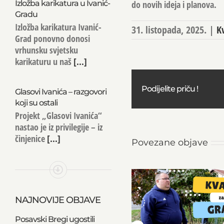
Izložba karikatura u Ivanić-
do novih ideja i planova.
Gradu
Izložba karikatura Ivanić-
31. listopada, 2025.
|
K
Grad ponovno donosi
vrhunsku svjetsku
karikaturu u naš
[...]
Podijelite priču !
Glasovi Ivanića – razgovori
koji su ostali
Projekt „Glasovi Ivanića“
nastao je iz privilegije – iz
činjenice
[...]
Povezane objave
NAJNOVIJE OBJAVE
Posavski Bregi ugostili