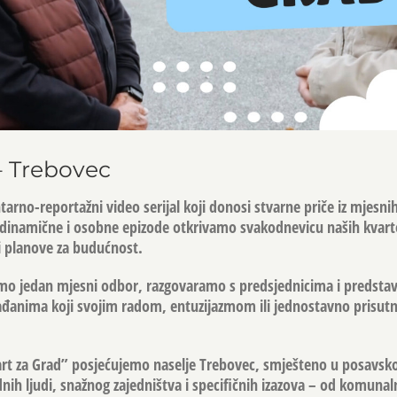
– Trebovec
arno-reportažni video serijal koji donosi stvarne priče iz mjesni
, dinamične i osobne epizode otkrivamo svakodnevicu naših kvart
 i planove za budućnost.
emo jedan mjesni odbor, razgovaramo s predsjednicima i predsta
 građanima koji svojim radom, entuzijazmom ili jednostavno prisut
vart za Grad” posjećujemo naselje Trebovec, smješteno u posavsk
dnih ljudi, snažnog zajedništva i specifičnih izazova – od komuna