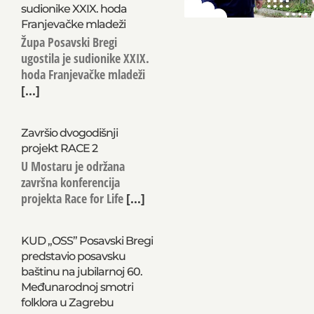
sudionike XXIX. hoda
Franjevačke mladeži
Župa Posavski Bregi
ugostila je sudionike XXIX.
hoda Franjevačke mladeži
[...]
Završio dvogodišnji
projekt RACE 2
U Mostaru je održana
završna konferencija
projekta Race for Life
[...]
KUD „OSS” Posavski Bregi
predstavio posavsku
baštinu na jubilarnoj 60.
Međunarodnoj smotri
folklora u Zagrebu