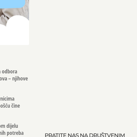
h odbora
ova – njihove
vnicima
nošću čine
om dijelu
lnih potreba
PRATITE NAS NA DRUŠTVENIM