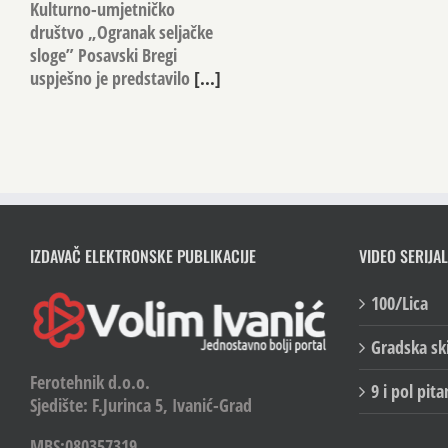
Kulturno-umjetničko
društvo „Ogranak seljačke
sloge” Posavski Bregi
uspješno je predstavilo
[...]
IZDAVAČ ELEKTRONSKE PUBLIKACIJE
VIDEO SERIJAL
100/Lica
Gradska sk
Ferotehnik d.o.o.
9 i pol pita
Sjedište: F.Jurinca 5, Ivanić-Grad
MBS:080357319