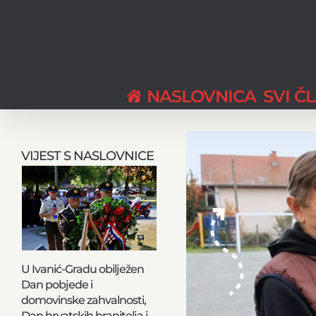
Skip
to
content
NASLOVNICA
SVI Č
View
Larger
VIJEST S NASLOVNICE
Image
U Ivanić-Gradu obilježen
Dan pobjede i
domovinske zahvalnosti,
Dan hrvatskih branitelja i