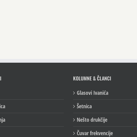
I
KOLUMNE & ČLANCI
Glasovi Ivanića
ica
Šetnica
nja
Nešto drukčije
Čuvar frekvencije