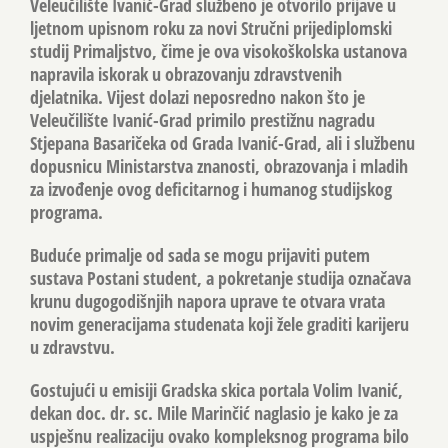
Veleučilište Ivanić-Grad službeno je otvorilo prijave u
ljetnom upisnom roku za novi Stručni prijediplomski
studij Primaljstvo, čime je ova visokoškolska ustanova
napravila iskorak u obrazovanju zdravstvenih
djelatnika. Vijest dolazi neposredno nakon što je
Veleučilište Ivanić-Grad primilo prestižnu nagradu
Stjepana Basaričeka od Grada Ivanić-Grad, ali i službenu
dopusnicu Ministarstva znanosti, obrazovanja i mladih
za izvođenje ovog deficitarnog i humanog studijskog
programa.
Buduće primalje od sada se mogu prijaviti putem
sustava Postani student, a pokretanje studija označava
krunu dugogodišnjih napora uprave te otvara vrata
novim generacijama studenata koji žele graditi karijeru
u zdravstvu.
Gostujući u emisiji Gradska skica portala Volim Ivanić,
dekan doc. dr. sc. Mile Marinčić naglasio je kako je za
uspješnu realizaciju ovako kompleksnog programa bilo