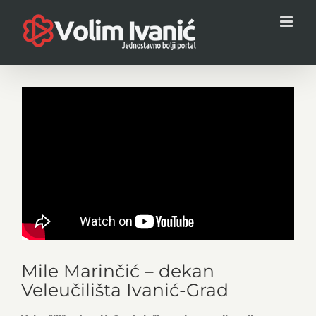
Skip
to
content
Mile Marinčić – dekan
Veleučilišta Ivanić-Grad