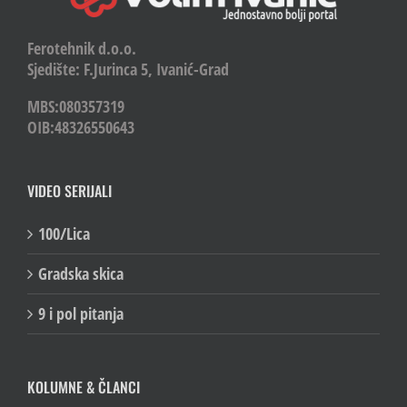
Ferotehnik d.o.o.
Sjedište: F.Jurinca 5, Ivanić-Grad
MBS:080357319
OIB:48326550643
VIDEO SERIJALI
100/Lica
Gradska skica
9 i pol pitanja
KOLUMNE & ČLANCI