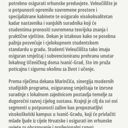
potrebno osigurati vrhunske preduvjete. Veleučilište je
u potpunosti opremilo suvremene prostore i
specijalizirane kabinete te osiguralo visokokvalitetan
kadar nastavnika i vanjskih suradnika koji će
studentima prenositi suvremena teorijska znanja i
praktične vještine. Dekan je istaknuo kako se posebna
pažnja posvećuje i cjelokupnom studentskom
standardu u gradu. Studenti Veleučilišta tako imaju
osiguran smještaj i subvencioniranu prehranu unutar
lokalnog Učeničkog doma Ivanić-Grad, što im pruža
poticajnu i sigurnu okolinu za život i učenje.
Prema riječima dekana Marinčića, sinergija modernih
studijskih programa, osiguranog smještaja te izvrsne
suradnje s lokalnom zajednicom postavlja temelje za
dugoročni razvoj cijelog sustava. Krajnji je cilj da svi ovi
segmenti u potpunosti zažive kao prepoznatljivi
visokoškolski kampus u Ivanić-Gradu, koji će privlačiti
mlade ljude iz cijele Hrvatske i osigurati im vrhunske
uvjete za obrazovanje i profesionalni razvoj.