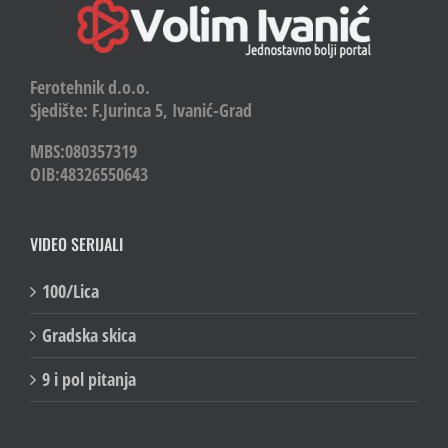
Ferotehnik d.o.o.
Sjedište: F.Jurinca 5, Ivanić-Grad
MBS:080357319
OIB:48326550643
VIDEO SERIJALI
100/Lica
Gradska skica
9 i pol pitanja