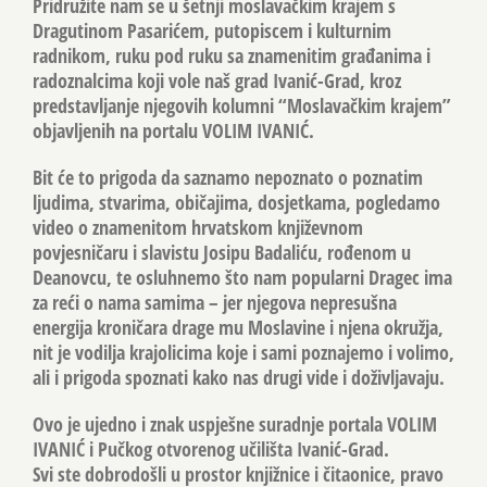
Pridružite nam se u šetnji moslavačkim krajem s
Dragutinom Pasarićem, putopiscem i kulturnim
radnikom, ruku pod ruku sa znamenitim građanima i
radoznalcima koji vole naš grad Ivanić-Grad, kroz
predstavljanje njegovih kolumni “Moslavačkim krajem”
objavljenih na portalu VOLIM IVANIĆ.
Bit će to prigoda da saznamo nepoznato o poznatim
ljudima, stvarima, običajima, dosjetkama, pogledamo
video o znamenitom hrvatskom književnom
povjesničaru i slavistu Josipu Badaliću, rođenom u
Deanovcu, te osluhnemo što nam popularni Dragec ima
za reći o nama samima – jer njegova nepresušna
energija kroničara drage mu Moslavine i njena okružja,
nit je vodilja krajolicima koje i sami poznajemo i volimo,
ali i prigoda spoznati kako nas drugi vide i doživljavaju.
Ovo je ujedno i znak uspješne suradnje portala VOLIM
IVANIĆ i Pučkog otvorenog učilišta Ivanić-Grad.
Svi ste dobrodošli u prostor knjižnice i čitaonice, pravo