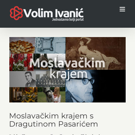
Skip
to
content
View
Larger
Image
Moslavačkim krajem s
Dragutinom Pasarićem