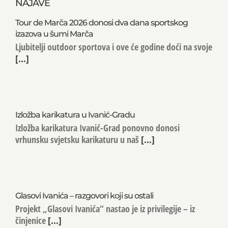
NAJAVE
Tour de Marča 2026 donosi dva dana sportskog
izazova u šumi Marča
Ljubitelji outdoor sportova i ove će godine doći na svoje
[...]
Izložba karikatura u Ivanić-Gradu
Izložba karikatura Ivanić-Grad ponovno donosi
vrhunsku svjetsku karikaturu u naš
[...]
Glasovi Ivanića – razgovori koji su ostali
Projekt „Glasovi Ivanića“ nastao je iz privilegije – iz
činjenice
[...]