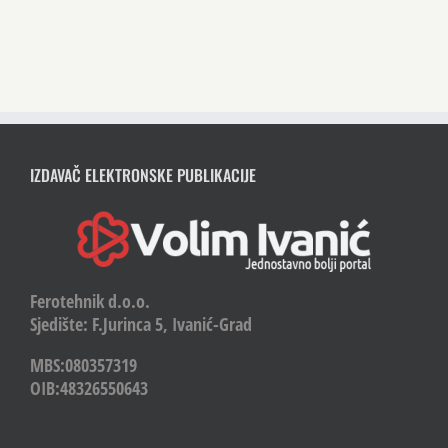
IZDAVAČ ELEKTRONSKE PUBLIKACIJE
Ferotehnik d.o.o.
Sjedište: F.Jurinca 5, Ivanić-Grad
MBS:080357319
OIB:48326550643