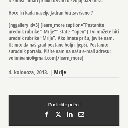
iz snova” imati priliku uživati u svojoj oazi mira.
Hoće li i kada naselje Jadran biti završeno ?
[nggallery id=3] [learn_more caption=”Postanite
urednik rubrike ” Mrlje”” state=”open”] I vi možete biti
urednik rubrike “Mrlje”. Ako imate priču, javite nam.
Učinite da naš grad postane bolji i ljepši. Postanite
suradnik portala. Pišite nam na našu e-mail adresu:
volimivanic@gmail.com
[/learn_more]
4. kolovoza, 2013.
|
Mrlje
Podijelite priču !
Facebook
X
LinkedIn
Email