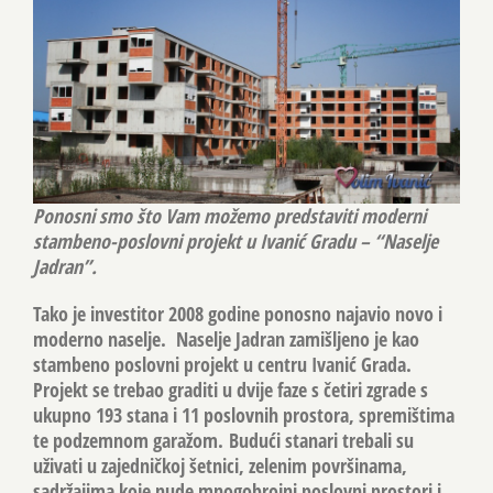
Ponosni smo što Vam možemo predstaviti moderni
stambeno-poslovni projekt u Ivanić Gradu – “Naselje
Jadran”.
Tako je investitor 2008 godine ponosno najavio novo i
moderno naselje. Naselje Jadran zamišljeno je kao
stambeno poslovni projekt u centru Ivanić Grada.
Projekt se trebao graditi u dvije faze s četiri zgrade s
ukupno 193 stana i 11 poslovnih prostora, spremištima
te podzemnom garažom. Budući stanari trebali su
uživati u zajedničkoj šetnici, zelenim površinama,
sadržajima koje nude mnogobrojni poslovni prostori i