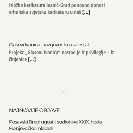
Izložba karikatura Ivanić-Grad ponovno donosi
vrhunsku svjetsku karikaturu u naš
[...]
Glasovi Ivanića – razgovori koji su ostali
Projekt „Glasovi Ivanića“ nastao je iz privilegije – iz
činjenice
[...]
NAJNOVIJE OBJAVE
Posavski Bregi ugostili sudionike XXIX. hoda
Franjevačke mladeži