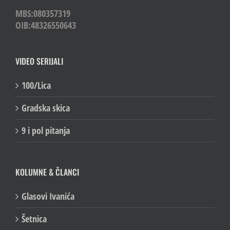
MBS:080357319
OIB:48326550643
VIDEO SERIJALI
100/Lica
Gradska skica
9 i pol pitanja
KOLUMNE & ČLANCI
Glasovi Ivanića
Šetnica