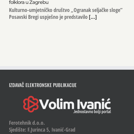
folklora u Zagrebu
Kulturno-umjetničko društvo „Ogranak seljačke sloge”
Posavski Bregi uspješno je predstavilo
[...]
IZDAVAČ ELEKTRONSKE PUBLIKACIJE
Ferotehnik d.o.o.
Sjedište: F.Jurinca 5, Ivanić-Grad