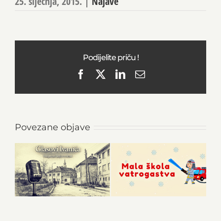
25. siječnja, 2015.
|
Najave
Podijelite priču !
Facebook
X
LinkedIn
Email
Povezane objave