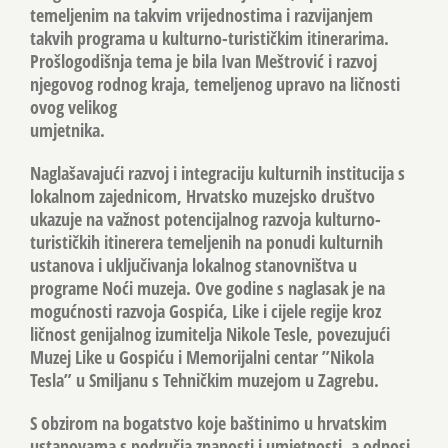
temeljenim na takvim vrijednostima i razvijanjem
takvih programa u kulturno-turističkim itinerarima.
Prošlogodišnja tema je bila Ivan Meštrović i razvoj
njegovog rodnog kraja, temeljenog upravo na ličnosti
ovog velikog
umjetnika.
Naglašavajući razvoj i integraciju kulturnih institucija s
lokalnom zajednicom, Hrvatsko muzejsko društvo
ukazuje na važnost potencijalnog razvoja kulturno-
turističkih itinerera temeljenih na ponudi kulturnih
ustanova i uključivanja lokalnog stanovništva u
programe Noći muzeja. Ove godine s naglasak je na
mogućnosti razvoja Gospića, Like i cijele regije kroz
ličnost genijalnog izumitelja Nikole Tesle, povezujući
Muzej Like u Gospiću i Memorijalni centar ”Nikola
Tesla” u Smiljanu s Tehničkim muzejom u Zagrebu.
S obzirom na bogatstvo koje baštinimo u hrvatskim
ustanovama s područja znanosti i umjetnosti, a odnosi