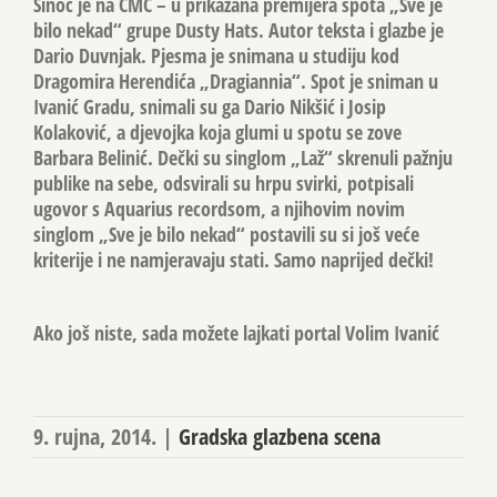
Sinoć je na CMC – u prikazana premijera spota
„Sve je
bilo nekad“
grupe Dusty Hats. Autor teksta i glazbe je
Dario Duvnjak. Pjesma je snimana u studiju kod
Dragomira Herendića „Dragiannia“. Spot je sniman u
Ivanić Gradu, snimali su ga Dario Nikšić i Josip
Kolaković, a djevojka koja glumi u spotu se zove
Barbara Belinić. Dečki su singlom „Laž“ skrenuli pažnju
publike na sebe, odsvirali su hrpu svirki, potpisali
ugovor s Aquarius recordsom, a njihovim novim
singlom „Sve je bilo nekad“ postavili su si još veće
kriterije i ne namjeravaju stati. Samo naprijed dečki!
Ako još niste, sada možete lajkati portal Volim Ivanić
9. rujna, 2014.
|
Gradska glazbena scena