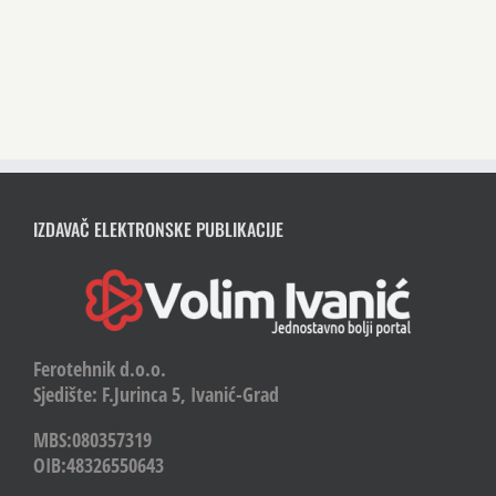
IZDAVAČ ELEKTRONSKE PUBLIKACIJE
Ferotehnik d.o.o.
Sjedište: F.Jurinca 5, Ivanić-Grad
MBS:080357319
OIB:48326550643