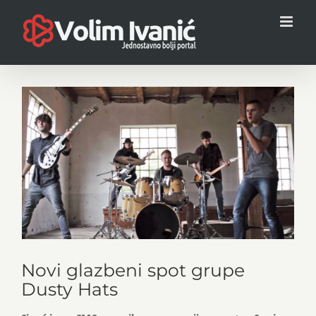
Skip
to
content
View
Larger
Image
Novi glazbeni spot grupe
Dusty Hats