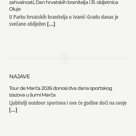
U Ivanić-Gradu obilježen Dan pobjede i domovinske
zahvalnosti, Dan hrvatskih branitelja i 31. obljetnica
Oluje
U Parku hrvatskih branitelja u Ivanić-Gradu danas je
svečano obilježen
[...]
NAJAVE
Tour de Marča 2026 donosi dva dana sportskog
izazova u šumi Marča
Ljubitelji outdoor sportova i ove će godine doći na svoje
[...]