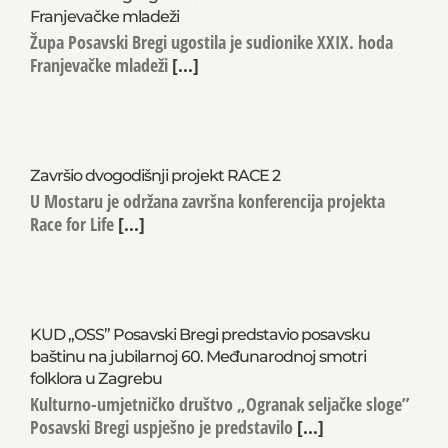
Posavski Bregi ugostili sudionike XXIX. hoda
Franjevačke mladeži
Župa Posavski Bregi ugostila je sudionike XXIX. hoda
Franjevačke mladeži
[...]
Završio dvogodišnji projekt RACE 2
U Mostaru je održana završna konferencija projekta
Race for Life
[...]
KUD „OSS” Posavski Bregi predstavio posavsku
baštinu na jubilarnoj 60. Međunarodnoj smotri
folklora u Zagrebu
Kulturno-umjetničko društvo „Ogranak seljačke sloge”
Posavski Bregi uspješno je predstavilo
[...]