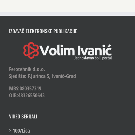
IZDAVAČ ELEKTRONSKE PUBLIKACIJE
Ferotehnik d.o.o.
Sjedište: F.Jurinca 5, Ivanić-Grad
MBS:080357319
OIB:48326550643
VIDEO SERIJALI
100/Lica