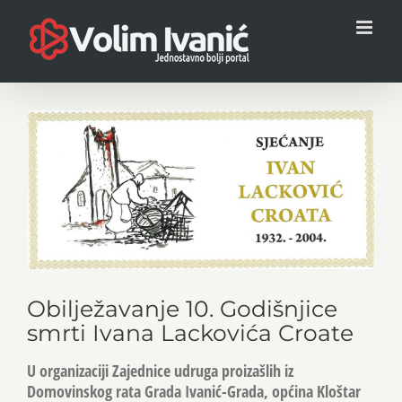
Skip
to
content
View
Larger
Image
Obilježavanje 10. Godišnjice
smrti Ivana Lackovića Croate
U organizaciji Zajednice udruga proizašlih iz
Domovinskog rata Grada Ivanić-Grada, općina Kloštar