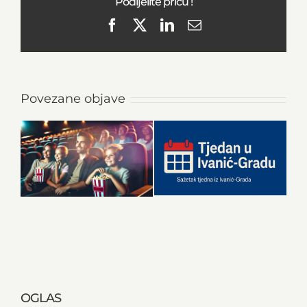
Podijelite priču !
Facebook
X
LinkedIn
Email
Povezane objave
OGLAS