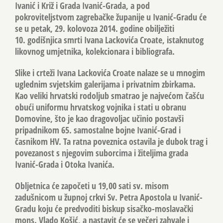
Ivanić i Križ i Grada Ivanić-Grada, a pod
pokroviteljstvom zagrebačke županije u Ivanić-Gradu će
se u petak, 29. kolovoza 2014. godine obilježiti
10. godišnjica smrti Ivana Lackovića Croate, istaknutog
likovnog umjetnika, kolekcionara i bibliografa.
Slike i crteži Ivana Lackovića Croate nalaze se u mnogim
uglednim svjetskim galerijama i privatnim zbirkama.
Kao veliki hrvatski rodoljub smatrao je najvećom čašću
obući uniformu hrvatskog vojnika i stati u obranu
Domovine, što je kao dragovoljac učinio postavši
pripadnikom 65. samostalne bojne Ivanić-Grad i
časnikom HV. Ta ratna poveznica ostavila je dubok trag i
povezanost s njegovim suborcima i žiteljima grada
Ivanić-Grada i Otoka Ivanića.
Obljetnica će započeti u 19,00 sati sv. misom
zadušnicom u župnoj crkvi Sv. Petra Apostola u Ivanić-
Gradu koju će predvoditi biskup sisačko-moslavački
mons. Vlado Košić, a nastavit će se večeri zahvale i