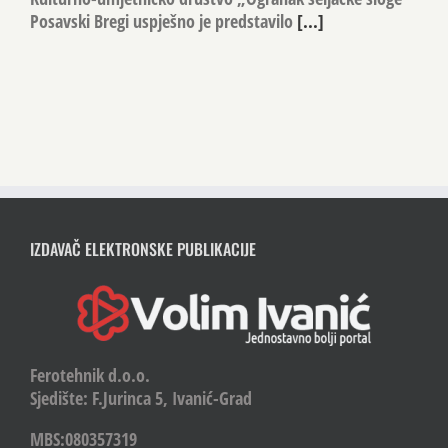
Posavski Bregi uspješno je predstavilo
[...]
IZDAVAČ ELEKTRONSKE PUBLIKACIJE
Ferotehnik d.o.o.
Sjedište: F.Jurinca 5, Ivanić-Grad
MBS:080357319