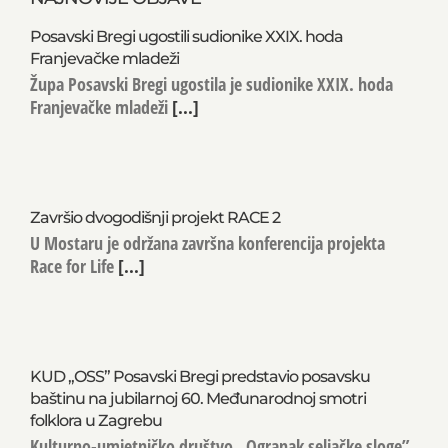
Posavski Bregi ugostili sudionike XXIX. hoda
Franjevačke mladeži
Župa Posavski Bregi ugostila je sudionike XXIX. hoda
Franjevačke mladeži
[...]
Završio dvogodišnji projekt RACE 2
U Mostaru je održana završna konferencija projekta
Race for Life
[...]
KUD „OSS” Posavski Bregi predstavio posavsku
baštinu na jubilarnoj 60. Međunarodnoj smotri
folklora u Zagrebu
Kulturno-umjetničko društvo „Ogranak seljačke sloge”