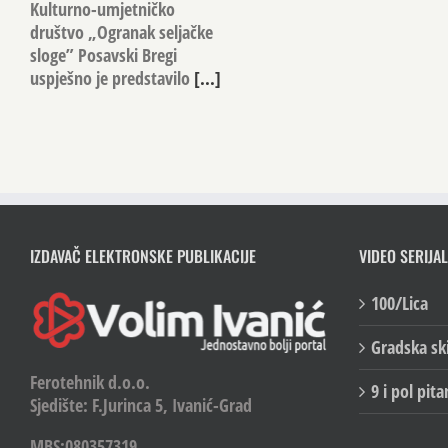
Kulturno-umjetničko
društvo „Ogranak seljačke
sloge” Posavski Bregi
uspješno je predstavilo
[...]
IZDAVAČ ELEKTRONSKE PUBLIKACIJE
VIDEO SERIJAL
100/Lica
Gradska sk
Ferotehnik d.o.o.
9 i pol pita
Sjedište: F.Jurinca 5, Ivanić-Grad
MBS:080357319