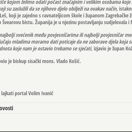
riče kojom želimo odati počast značajnim i velikim osobama koje
ji su zaslužili da se njihovo djelo obilježi na ovakav način
, istakn
Leš, koji je zajedno s ravnateljicom škole i županom Zagrebačke ž
Švearovu bistu. Županija je u njezinu postavljanju sudjelovala i f
io najbolji svećenik među povjesničarima ili najbolji povjesničar m
učaju mladima moramo dati poticaje da ne zaborave djela koja su
dnota koje nam je ostavio trebamo se sjećati
, izjavio je župan Kož
vio je biskup sisački mons. Vlado Košić.
lajkati portal Volim Ivanić
ovosti