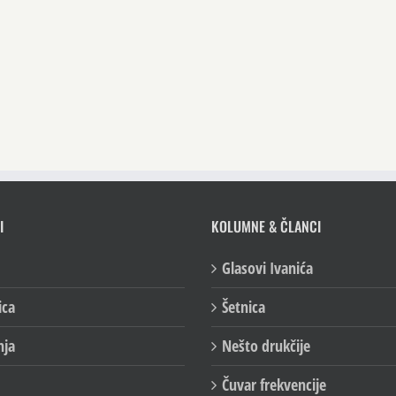
I
KOLUMNE & ČLANCI
Glasovi Ivanića
ica
Šetnica
nja
Nešto drukčije
Čuvar frekvencije