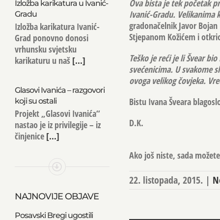
Ova bista je tek početak p
Izložba karikatura u Ivanić-
Ivanić-Gradu. Velikanima ko
Gradu
gradonačelnik Javor Bojan 
Izložba karikatura Ivanić-
Stjepanom Kožićem i otkrio 
Grad ponovno donosi
vrhunsku svjetsku
Teško je reći je li Švear b
karikaturu u naš
[...]
svećenicima. U svakome sl
ovoga velikog čovjeka. Vre
Glasovi Ivanića – razgovori
Bistu Ivana Šveara blagoslo
koji su ostali
Projekt „Glasovi Ivanića“
D.K.
nastao je iz privilegije – iz
činjenice
[...]
Ako još niste, sada možete 
22. listopada, 2015.
|
N
NAJNOVIJE OBJAVE
Posavski Bregi ugostili