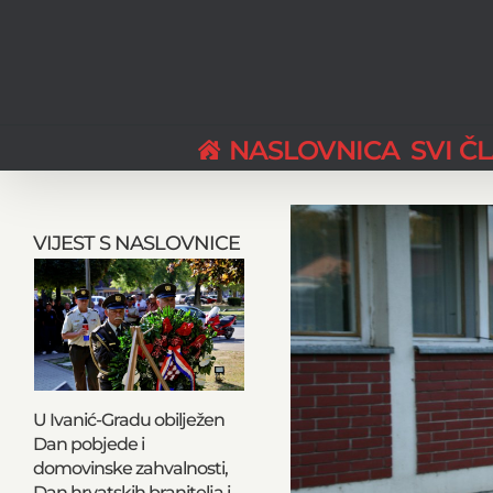
Skip
to
content
NASLOVNICA
SVI Č
View
Larger
VIJEST S NASLOVNICE
Image
U Ivanić-Gradu obilježen
Dan pobjede i
domovinske zahvalnosti,
Dan hrvatskih branitelja i