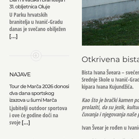
31. obljetnica Oluje
U Parku hrvatskih
branitelja u Ivanić-Gradu
danas je svečano obilježen
[...]
Otkrivena bist
Bista Ivana Šveara – svećen
NAJAVE
Srednje škole u Ivanić-Gr
kipara Ivana Kujundžića.
Tour de Marča 2026 donosi
dva dana sportskog
Kao što je brački kamen pos
izazova u šumi Marča
prolaziti, da su jezik, kult
Ljubitelji outdoor sportova
čuvanja i njegovanja naše p
i ove će godine doći na
svoje
[...]
Ivan Švear je rođen u Ivani