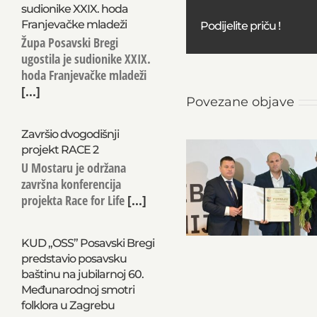
sudionike XXIX. hoda
Franjevačke mladeži
Podijelite priču !
Župa Posavski Bregi
ugostila je sudionike XXIX.
hoda Franjevačke mladeži
[...]
Povezane objave
Završio dvogodišnji
projekt RACE 2
U Mostaru je održana
završna konferencija
projekta Race for Life
[...]
KUD „OSS” Posavski Bregi
predstavio posavsku
baštinu na jubilarnoj 60.
Međunarodnoj smotri
folklora u Zagrebu