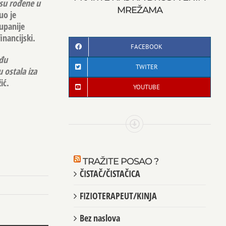
 su rođene u
MREŽAMA
uo je
upanije
inancijski.
FACEBOOK
eđu
TWITER
 ostala iza
ić.
YOUTUBE
TRAŽITE POSAO ?
ČISTAČ/ČISTAČICA
FIZIOTERAPEUT/KINJA
Bez naslova