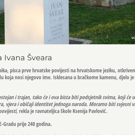
a Ivana Šveara
ika, pisca prve hrvatske povijesti na hrvatskome jeziku, otkriven
adu koja nosi njegovo ime. Isklesana u bračkome kamenu, djelo 
tojan i trajan, tako će i ova bista biti podsjetnik svima, koji će u
ura, vjera i običaji identitet jednoga naroda. Moramo biti svjesni v
ovijesti
, rekla je ravnateljica škole Ksenija Pavlović.
ć-Gradu prije 240 godina.