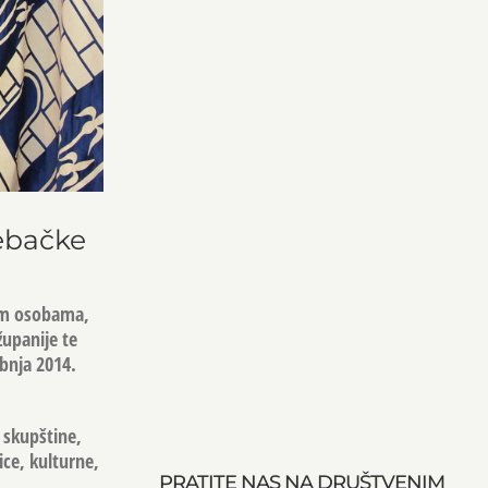
rebačke
nim osobama,
upanije te
ibnja 2014.
 skupštine,
ice, kulturne,
PRATITE NAS NA DRUŠTVENIM