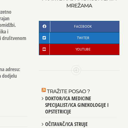
MREŽAMA
uzetno
rajan
omidžbi.
FACEBOOK
ika i
li društvenom
TWITER
YOUTUBE
 na adresu:
a dodjelu
TRAŽITE POSAO ?
DOKTOR/ICA MEDICINE
SPECIJALIST/ICA GINEKOLOGIJE I
OPSTETRICIJE
OČITAVAČ/ICA STRUJE