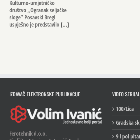
Kulturno-umjetničko
društvo „Ogranak seljačke
sloge” Posavski Bregi
uspješno je predstavilo
[...]
IZDAVAČ ELEKTRONSKE PUBLIKACIJE
VIDEO SERIJAL
100/Lica
Gradska sk
Ferotehnik d.o.o.
9 i pol pita