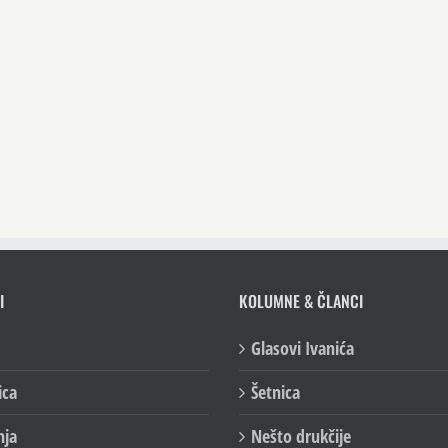
I
KOLUMNE & ČLANCI
Glasovi Ivanića
ica
Šetnica
nja
Nešto drukčije