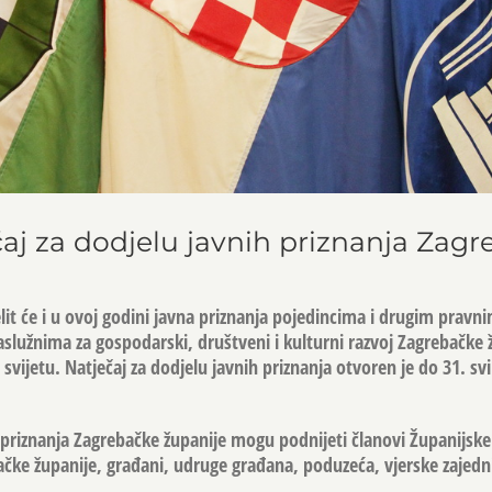
aj za dodjelu javnih priznanja Zag
lit će i u ovoj godini javna priznanja pojedincima i drugim prav
užnima za gospodarski, društveni i kulturni razvoj Zagrebačke ž
 svijetu. Natječaj za dodjelu javnih priznanja otvoren je do 31. sv
h priznanja Zagrebačke županije mogu podnijeti članovi Županijske
ačke županije, građani, udruge građana, poduzeća, vjerske zajedn