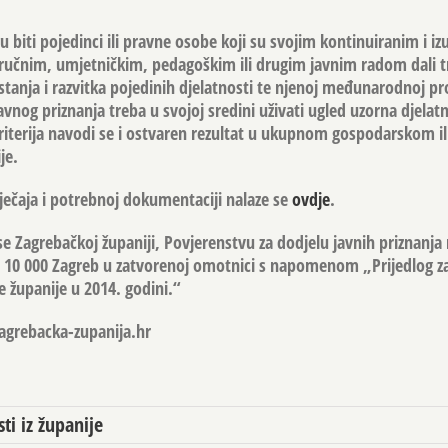
 biti pojedinci ili pravne osobe koji su svojim kontinuiranim i iz
ručnim, umjetničkim, pedagoškim ili drugim javnim radom dali t
tanja i razvitka pojedinih djelatnosti te njenoj međunarodnoj pr
vnog priznanja treba u svojoj sredini uživati ugled uzorna djelatn
riterija navodi se i ostvaren rezultat u ukupnom gospodarskom i
je.
ječaja i potrebnoj dokumentaciji nalaze se
ovdje
.
se Zagrebačkoj županiji, Povjerenstvu za dodjelu javnih priznanja
, 10 000 Zagreb u zatvorenoj omotnici s napomenom „Prijedlog z
e županije u 2014. godini.“
agrebacka-zupanija.hr
sti iz županije