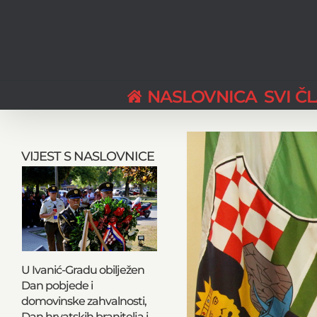
Skip
to
content
NASLOVNICA
SVI Č
View
Larger
VIJEST S NASLOVNICE
Image
U Ivanić-Gradu obilježen
Dan pobjede i
domovinske zahvalnosti,
Dan hrvatskih branitelja i