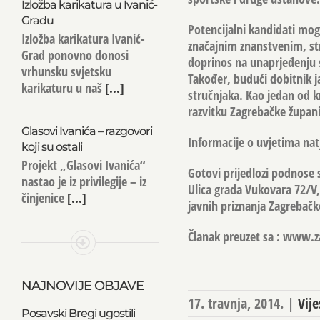
Izložba karikatura u Ivanić-
Gradu
Potencijalni kandidati mogu
Izložba karikatura Ivanić-
značajnim znanstvenim, st
Grad ponovno donosi
doprinos na unaprjeđenju s
vrhunsku svjetsku
Također, budući dobitnik ja
karikaturu u naš
[...]
stručnjaka. Kao jedan od k
razvitku Zagrebačke župani
Glasovi Ivanića – razgovori
Informacije o uvjetima nat
koji su ostali
Projekt „Glasovi Ivanića“
Gotovi prijedlozi podnose 
nastao je iz privilegije – iz
Ulica grada Vukovara 72/V
činjenice
[...]
javnih priznanja Zagrebačk
Članak preuzet sa : www.z
NAJNOVIJE OBJAVE
17. travnja, 2014.
|
Vije
Posavski Bregi ugostili