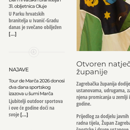
31. obljetnica Oluje
U Parku hrvatskih
branitelja u Ivanić-Gradu
danas je svečano obilježen
[...]
Otvoren natječ
NAJAVE
županije
Tour de Marča 2026 donosi
Zagrebačka županija dodije
dva dana sportskog
ustanovama, udrugama, zasl
izazova u šumi Marča
njena promicanja u zemlji i
Ljubitelji outdoor sportova
godine.
i ove će godine doći na
svoje
[...]
Prijedlog za dodjelu javni
radna tijela, Župan Zagreb
športske i druge ustanove.