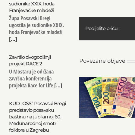
sudionike XXIX. hoda
Franjevačke mladeži
Župa Posavski Bregi
ugostila je sudionike XXIX.
Podijelite priču !
hoda Franjevačke mladeži
[...]
Završio dvogodišnji
Povezane objave
projekt RACE 2
U Mostaru je održana
završna konferencija
projekta Race for Life
[...]
KUD „OSS” Posavski Bregi
predstavio posavsku
baštinu na jubilarnoj 60.
Međunarodnoj smotri
folklora u Zagrebu